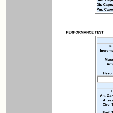
Dim. Cape
Dir. Cape
Pur. Cape
PERFORMANCE TEST
IG
Increme
Musc
Arti
Peso 
P
Alt. Ga
Altez
Circ. 
Prof. 