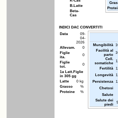
K-Cas
Gras
B.Latte
Prote
Beta-
Cas
INDICI DAC CONVERTITI
Data
09-
04-
2026
Mungibilità
1
Allevam.
0
Facilità al
1
Figlie
parto
0
ita.
Cell.
1
Figlie
somatiche
0
tot.
Fertilità
1
1a Latt.Figlie
Longevità
1
in 305 gg
Latte
0 kg
Persistenza
1
Grasso
%
Chetosi
Proteine
%
Salute
Salute dei
piedi