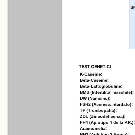
S
TEST GENETICI
K-Caseine:
Beta-Caseine:
Beta-Lattoglobuline:
BMS (Infertilita' maschile):
DW (Nanismo):
FSH2 (Accresc. ritardato):
TP (Trombopatia):
ZDL (Zincodeficenza):
FH4 (Aplotipo 4 della P.R.):
Aracnomelia:
BH2 (Aplotipo 2 Bruna):