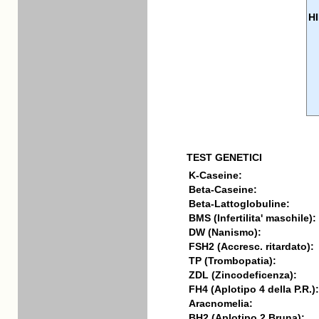
H
TEST GENETICI
K-Caseine:
Beta-Caseine:
Beta-Lattoglobuline:
BMS (Infertilita' maschile):
DW (Nanismo):
FSH2 (Accresc. ritardato):
TP (Trombopatia):
ZDL (Zincodeficenza):
FH4 (Aplotipo 4 della P.R.):
Aracnomelia:
BH2 (Aplotipo 2 Bruna):