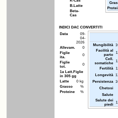
K-Cas
Gras
B.Latte
Prote
Beta-
Cas
INDICI DAC CONVERTITI
Data
09-
04-
2026
Mungibilità
1
Allevam.
0
Facilità al
1
Figlie
parto
0
ita.
Cell.
1
Figlie
somatiche
0
tot.
Fertilità
1
1a Latt.Figlie
Longevità
1
in 305 gg
Latte
0 kg
Persistenza
1
Grasso
%
Chetosi
Proteine
%
Salute
Salute dei
1
piedi