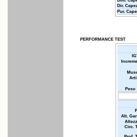
Dim. Cape
Dir. Cape
Pur. Cape
PERFORMANCE TEST
IG
Increme
Musc
Arti
Peso 
P
Alt. Ga
Altez
Circ. 
Prof. 