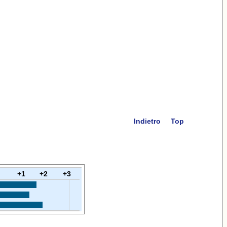
Indietro
Top
+1
+2
+3