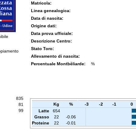
Matricola:
Linea genealogica:
Data di nascita:
Origine dati:
Data prova ufficiale:
ibile
Descrizione Centro:
Stato Toro:
ppiamento
Allevamento di nascita:
Percentuale Montbèliarde:
%
835
Kg
%
-3
-2
-1
0
81
99
Latte
654
Grasso
22
-0.06
Proteine
22
-0.01