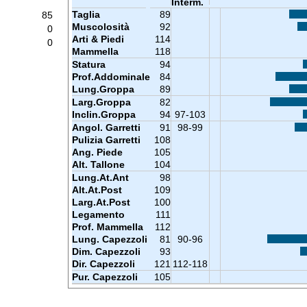
Interm.
Taglia
89
85
Muscolosità
92
0
Arti & Piedi
114
0
Mammella
118
Statura
94
Prof.Addominale
84
Lung.Groppa
89
Larg.Groppa
82
Inclin.Groppa
94
97-103
Angol. Garretti
91
98-99
Pulizia Garretti
108
Ang. Piede
105
Alt. Tallone
104
Lung.At.Ant
98
Alt.At.Post
109
Larg.At.Post
100
Legamento
111
Prof. Mammella
112
Lung. Capezzoli
81
90-96
Dim. Capezzoli
93
Dir. Capezzoli
121
112-118
Pur. Capezzoli
105