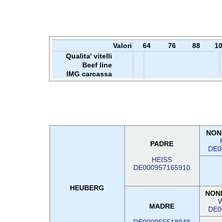
Valori
64
76
88
1
Qualita' vitelli
Beef line
IMG carcassa
NON
PADRE
DE0
HEISS
DE000957165910
HEUBERG
NON
W
MADRE
DE0