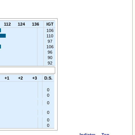
112
124
136
IGT
106
110
97
106
96
90
92
+1
+2
+3
D.S.
0
0
0
0
0
0
Indietro
Top