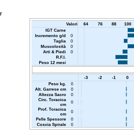
T
Valori
64
76
88
100
IGT Carne
Incremento g/d
0
Taglia
0
Muscolosità
0
Arti & Piedi
0
R.F.I.
Peso 12 mesi
-3
-2
-1
0
Peso kg.
0
Alt. Garrese cm
0
Altezza Sacro
0
Circ. Toracica
0
cm
Prof. Toracica
0
cm
Pelle Spessore
0
Coscia Spirale
0