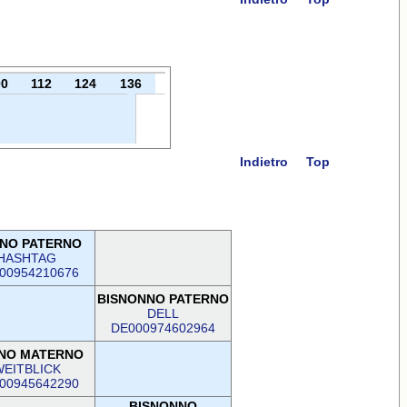
00
112
124
136
Indietro
Top
NO PATERNO
HASHTAG
00954210676
BISNONNO PATERNO
DELL
DE000974602964
NO MATERNO
EITBLICK
00945642290
BISNONNO