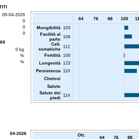
ITI
09-04-2026
64
76
88
100
1
0
0
Mungibilità
103
0
Facilità al
106
parto
 gg
Cell.
112
somatiche
0 kg
Fertilità
100
%
%
Longevità
123
Persistenza
110
Chetosi
Salute
Salute dei
114
piedi
04-2026
Ott.
64
76
88