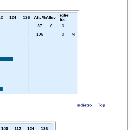
Figlie
12
124
136
Att. %
Allev.
ita.
87
0
0
106
0
M
Indietro
Top
100
112
124
136