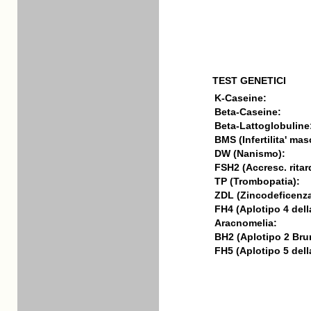
TEST GENETICI
K-Caseine:
Beta-Caseine:
Beta-Lattoglobuline
BMS (Infertilita' mas
DW (Nanismo):
FSH2 (Accresc. ritar
TP (Trombopatia):
ZDL (Zincodeficenza
FH4 (Aplotipo 4 della
Aracnomelia:
BH2 (Aplotipo 2 Bru
FH5 (Aplotipo 5 della