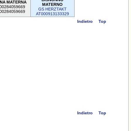
NA MATERNA
MATERNO
00284059669
GS HERZTAKT
00284059669
AT000913133329
Indietro
Top
Indietro
Top