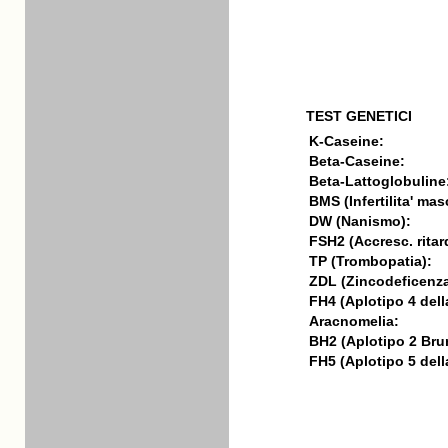
TEST GENETICI
K-Caseine:
Beta-Caseine:
Beta-Lattoglobuline
BMS (Infertilita' mas
DW (Nanismo):
FSH2 (Accresc. ritar
TP (Trombopatia):
ZDL (Zincodeficenza
FH4 (Aplotipo 4 della
Aracnomelia:
BH2 (Aplotipo 2 Bru
FH5 (Aplotipo 5 della