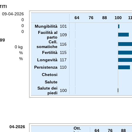
ITI
09-04-2026
64
76
88
100
1
0
0
Mungibilità
101
0
Facilità al
109
parto
 gg
Cell.
116
somatiche
0 kg
Fertilità
115
%
%
Longevità
117
Persistenza
110
Chetosi
Salute
Salute dei
100
piedi
04-2026
Ott.
64
76
88