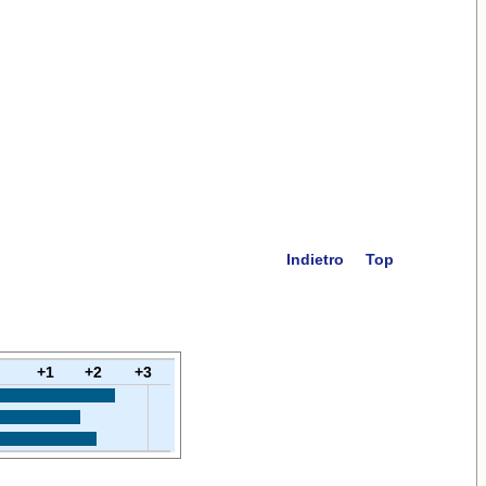
Indietro
Top
+1
+2
+3