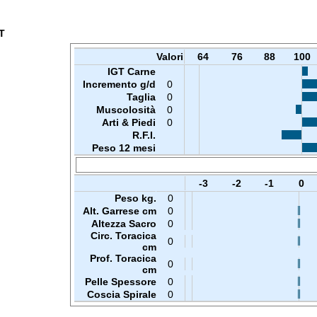
T
Valori
64
76
88
100
IGT Carne
Incremento g/d
0
Taglia
0
Muscolosità
0
Arti & Piedi
0
R.F.I.
Peso 12 mesi
-3
-2
-1
0
Peso kg.
0
Alt. Garrese cm
0
Altezza Sacro
0
Circ. Toracica
0
cm
Prof. Toracica
0
cm
Pelle Spessore
0
Coscia Spirale
0