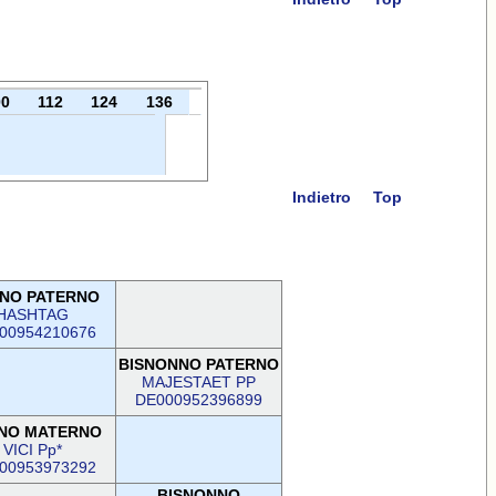
00
112
124
136
Indietro
Top
NO PATERNO
HASHTAG
00954210676
BISNONNO PATERNO
MAJESTAET PP
DE000952396899
NO MATERNO
VICI Pp*
00953973292
BISNONNO