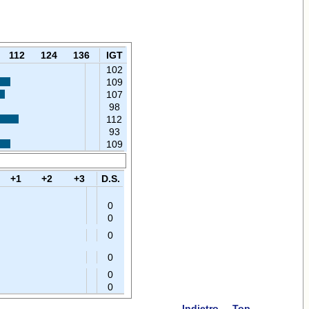
112
124
136
IGT
102
109
107
98
112
93
109
+1
+2
+3
D.S.
0
0
0
0
0
0
Indietro
Top