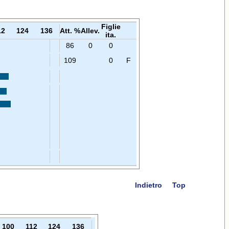
Figlie
12
124
136
Att. %
Allev.
ita.
86
0
0
109
0
F
Indietro
Top
100
112
124
136