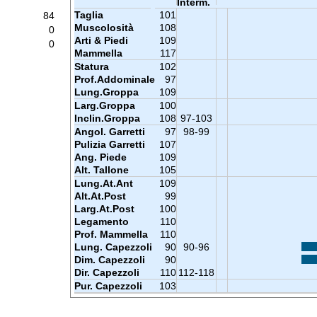
Interm.
Taglia
101
84
Muscolosità
108
0
Arti & Piedi
109
0
Mammella
117
Statura
102
Prof.Addominale
97
Lung.Groppa
109
Larg.Groppa
100
Inclin.Groppa
108
97-103
Angol. Garretti
97
98-99
Pulizia Garretti
107
Ang. Piede
109
Alt. Tallone
105
Lung.At.Ant
109
Alt.At.Post
99
Larg.At.Post
100
Legamento
110
Prof. Mammella
110
Lung. Capezzoli
90
90-96
Dim. Capezzoli
90
Dir. Capezzoli
110
112-118
Pur. Capezzoli
103