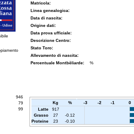
Matricola:
Linea genealogica:
Data di nascita:
Origine dati:
Data prova ufficiale:
ibile
Descrizione Centro:
Stato Toro:
ppiamento
Allevamento di nascita:
Percentuale Montbèliarde:
%
946
Kg
%
-3
-2
-1
0
79
99
Latte
917
Grasso
27
-0.12
Proteine
23
-0.10