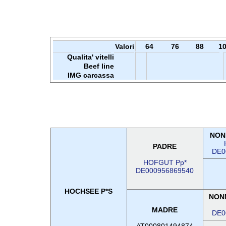
Valori
64
76
88
1
Qualita' vitelli
Beef line
IMG carcassa
NON
PADRE
DE0
HOFGUT Pp*
DE000956869540
HOCHSEE P*S
NON
MADRE
DE0