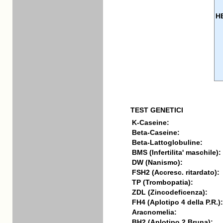
H
TEST GENETICI
K-Caseine:
Beta-Caseine:
Beta-Lattoglobuline:
BMS (Infertilita' maschile):
DW (Nanismo):
FSH2 (Accresc. ritardato):
TP (Trombopatia):
ZDL (Zincodeficenza):
FH4 (Aplotipo 4 della P.R.):
Aracnomelia:
BH2 (Aplotipo 2 Bruna):