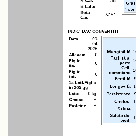
K-Cas
AB
Gras
B.Latte
Prote
Beta-
A2A2
Cas
INDICI DAC CONVERTITI
Data
09-
04-
2026
Mungibilità
1
Allevam.
0
Facilità al
1
Figlie
parto
0
ita.
Cell.
1
Figlie
somatiche
0
tot.
Fertilità
1a Latt.Figlie
Longevità
1
in 305 gg
Latte
0 kg
Persistenza
Grasso
%
Chetosi
1
Proteine
%
Salute
1
Salute dei
1
piedi