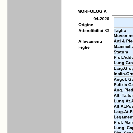
MORFOLOGIA
04-2026
Origine
Taglia
Attendibilità
83
Muscolos
Arti & Pie
Allevamenti
Mammell
Figlie
Statura
Prof.Add
Lung.Gr
Larg.Gro
Inclin.Gr
Angol. Ga
Pulizia Ga
Ang. Pie
Alt. Tallo
Lung.At.
Alt.At.Po
Larg.At.P
Legamen
Prof. Ma
Lung. Ca