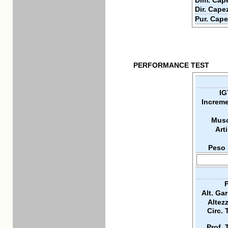
Dim. Cape
Dir. Cape
Pur. Cape
PERFORMANCE TEST
IG
Increme
Musc
Arti
Peso 
P
Alt. Ga
Altez
Circ. 
Prof. 