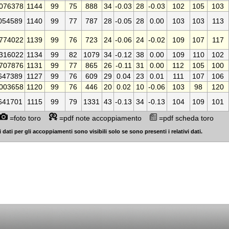
076378
1144
99
75
888
34
-0.03
28
-0.03
102
105
103
054589
1140
99
77
787
28
-0.05
28
0.00
103
103
113
774022
1139
99
76
723
24
-0.06
24
-0.02
109
107
117
316022
1134
99
82
1079
34
-0.12
38
0.00
109
110
102
707876
1131
99
77
865
26
-0.11
31
0.00
112
105
100
647389
1127
99
76
609
29
0.04
23
0.01
111
107
106
003658
1120
99
76
446
20
0.02
10
-0.06
103
98
120
641701
1115
99
79
1331
43
-0.13
34
-0.13
104
109
101
=foto toro
=pdf note accoppiamento
=pdf scheda toro
 dati per gli accoppiamenti sono visibili solo se sono presenti i relativi dati.