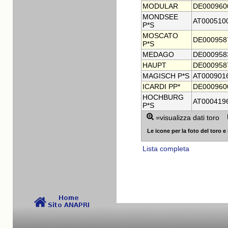
MODULAR
DE000960
MONDSEE
AT000510
P*S
MOSCATO
DE000958
P*S
MEDAGO
DE000958
HAUPT
DE000958
MAGISCH P*S
AT000901
ICARDI PP*
DE000960
HOCHBURG
AT000419
P*S
=visualizza dati toro
Le icone per la foto del toro e i
Lista completa