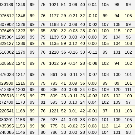
830189
1349
99
75
1021
51
0.09
40
0.04
105
98
99
076512
1346
99
76
1177
29
-0.21
32
-0.10
99
94
105
807902
1328
99
76
1188
57
0.08
40
-0.02
107
108
99
076499
1323
99
65
830
32
-0.03
28
-0.01
100
115
107
789064
1289
99
79
1139
50
0.03
40
0.00
99
104
96
329127
1289
99
76
1135
59
0.12
40
0.00
105
104
108
516002
1279
99
76
1210
36
-0.16
33
-0.11
99
101
102
628552
1240
99
76
1012
29
-0.14
28
-0.08
102
94
102
876028
1217
99
76
861
26
-0.11
24
-0.07
108
100
101
029989
1215
99
75
793
41
0.09
36
0.08
99
89
101
513489
1203
99
80
836
40
0.06
34
0.05
109
120
111
076516
1195
99
77
809
23
-0.11
26
-0.03
105
102
100
272789
1173
99
81
593
33
0.10
24
0.04
102
109
97
220541
1168
99
76
1221
52
0.01
42
-0.01
97
101
103
080201
1156
99
76
927
41
0.03
33
0.00
101
109
105
435395
1153
99
80
775
31
-0.02
35
0.08
113
114
103
248085
1146
99
80
786
33
0.00
28
0.00
104
101
98