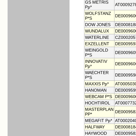
GS METRIS
AT000927
Pp*
WOLFSTANZ
DE000960
P*S
DOW JONES
DE000818
WUNDALUX
DE000960
WATERLINE
CZ000205
EXZELLENT
DE000959
WEINGOLD
DE000960
P*S
INNOVATIV
DE000960
Pp*
WAECHTER
DE000959
P*S
MAXXIS Pp*
AT000503
HANOMAN
DE000959
WEBCAM P*S
DE000960
HOCHTIROL
AT000773
MASTERPLAN
DE000958
PP*
MEGAFIT Pp*
AT000204
HALFWAY
DE000818
HAYWOOD
DE000958