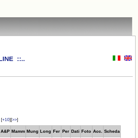
INE ::..
[
+10
][
>>
]
A&P
Mamm
Mung
Long
Fer
Per
Dati
Foto
Acc.
Scheda