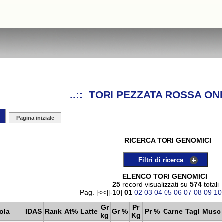
..:: TORI PEZZATA ROSSA ONL
Pagina iniziale
RICERCA TORI GENOMICI
Filtri di ricerca
ELENCO TORI GENOMICI
25
record visualizzati su
574
totali
Pag. [<<][-10]
01
02
03
04
05
06
07
08
09
10
Gr
Pr
ola
IDAS
Rank
At%
Latte
Gr %
Pr %
Carne
Tagl
Musc
kg
Kg