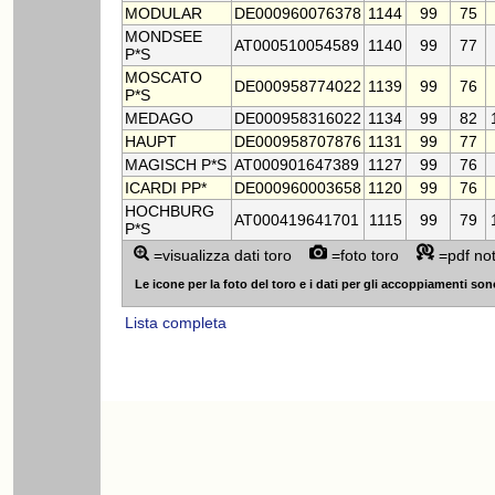
MODULAR
DE000960076378
1144
99
75
MONDSEE
AT000510054589
1140
99
77
P*S
MOSCATO
DE000958774022
1139
99
76
P*S
MEDAGO
DE000958316022
1134
99
82
HAUPT
DE000958707876
1131
99
77
MAGISCH P*S
AT000901647389
1127
99
76
ICARDI PP*
DE000960003658
1120
99
76
HOCHBURG
AT000419641701
1115
99
79
P*S
=visualizza dati toro
=foto toro
=pdf no
Le icone per la foto del toro e i dati per gli accoppiamenti sono v
Lista completa