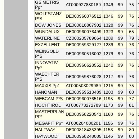
GS METRIS
AT000927830189
1349
99
75
Pp*
WOLFSTANZ
DE000960076512
1346
99
76
P*S
DOW JONES
DE000818807902
1328
99
76
WUNDALUX
DE000960076499
1323
99
65
WATERLINE
CZ000205789064
1289
99
79
EXZELLENT
DE000959329127
1289
99
76
WEINGOLD
DE000960516002
1279
99
76
P*S
INNOVATIV
DE000960628552
1240
99
76
Pp*
WAECHTER
DE000959876028
1217
99
76
P*S
MAXXIS Pp*
AT000503029989
1215
99
75
HANOMAN
DE000959513489
1203
99
80
WEBCAM P*S
DE000960076516
1195
99
77
HOCHTIROL
AT000773272789
1173
99
81
MASTERPLAN
DE000958220541
1168
99
76
PP*
MEGAFIT Pp*
AT000204080201
1156
99
76
HALFWAY
DE000818435395
1153
99
80
HAYWOOD
DE000958248085
1146
99
80