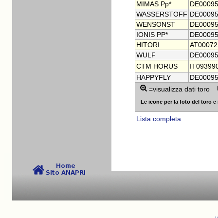
MIMAS Pp*
DE00095
WASSERSTOFF
DE00095
WENSONST
DE00095
IONIS PP*
DE00095
HITORI
AT00072
WULF
DE00095
CTM HORUS
IT09399
HAPPYFLY
DE00095
=visualizza dati toro
Le icone per la foto del toro e i
Lista completa