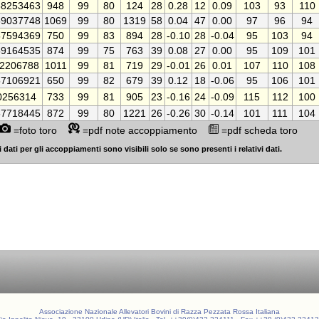
8253463
948
99
80
124
28
0.28
12
0.09
103
93
110
9037748
1069
99
80
1319
58
0.04
47
0.00
97
96
94
7594369
750
99
83
894
28
-0.10
28
-0.04
95
103
94
9164535
874
99
75
763
39
0.08
27
0.00
95
109
101
2206788
1011
99
81
719
29
-0.01
26
0.01
107
110
108
7106921
650
99
82
679
39
0.12
18
-0.06
95
106
101
0256314
733
99
81
905
23
-0.16
24
-0.09
115
112
100
7718445
872
99
80
1221
26
-0.26
30
-0.14
101
111
104
=foto toro
=pdf note accoppiamento
=pdf scheda toro
 dati per gli accoppiamenti sono visibili solo se sono presenti i relativi dati.
Associazione Nazionale Allevatori Bovini di Razza Pezzata Rossa Italiana