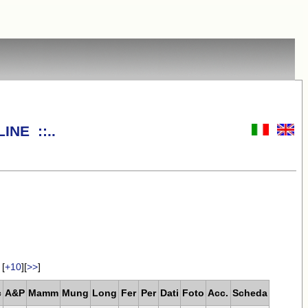
INE ::..
[
+10
][
>>
]
c
A&P
Mamm
Mung
Long
Fer
Per
Dati
Foto
Acc.
Scheda