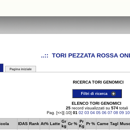
..:: TORI PEZZATA ROSSA ONL
Pagina iniziale
RICERCA TORI GENOMICI
Filtri di ricerca
ELENCO TORI GENOMICI
25
record visualizzati su
574
totali
Pag. [<<][-10]
01
02
03
04
05
06
07
08
09
10
Gr
Pr
icola
IDAS
Rank
At%
Latte
Gr %
Pr %
Carne
Tagl
Mus
kg
Kg