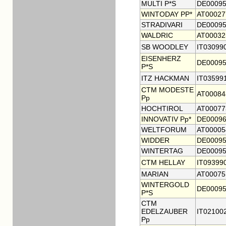
MULTI P*S
DE00095
WINTODAY PP*
AT00027
STRADIVARI
DE00095
WALDRIC
AT00032
SB WOODLEY
IT03099
EISENHERZ
DE00095
P*S
ITZ HACKMAN
IT03599
CTM MODESTE
AT00084
Pp
HOCHTIROL
AT00077
INNOVATIV Pp*
DE00096
WELTFORUM
AT00005
WIDDER
DE00095
WINTERTAG
DE00095
CTM HELLAY
IT09399
MARIAN
AT00075
WINTERGOLD
DE00095
P*S
CTM
EDELZAUBER
IT02100
Pp