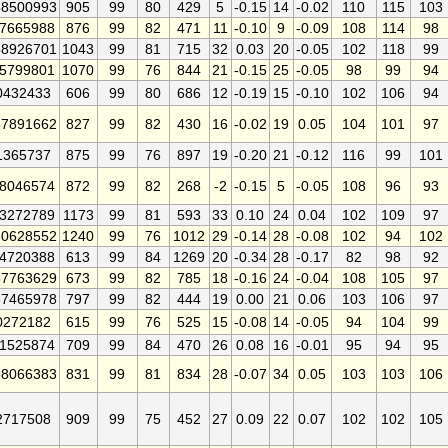
8500993
905
99
80
429
5
-0.15
14
-0.02
110
115
103
7665988
876
99
82
471
11
-0.10
9
-0.09
108
114
98
8926701
1043
99
81
715
32
0.03
20
-0.05
102
118
99
5799801
1070
99
76
844
21
-0.15
25
-0.05
98
99
94
0432433
606
99
80
686
12
-0.19
15
-0.10
102
106
94
7891662
827
99
82
430
16
-0.02
19
0.05
104
101
97
1365737
875
99
76
897
19
-0.20
21
-0.12
116
99
101
8046574
872
99
82
268
-2
-0.15
5
-0.05
108
96
93
3272789
1173
99
81
593
33
0.10
24
0.04
102
109
97
0628552
1240
99
76
1012
29
-0.14
28
-0.08
102
94
102
4720388
613
99
84
1269
20
-0.34
28
-0.17
82
98
92
7763629
673
99
82
785
18
-0.16
24
-0.04
108
105
97
7465978
797
99
82
444
19
0.00
21
0.06
103
106
97
0272182
615
99
76
525
15
-0.08
14
-0.05
94
104
99
1525874
709
99
84
470
26
0.08
16
-0.01
95
94
95
8066383
831
99
81
834
28
-0.07
34
0.05
103
103
106
2717508
909
99
75
452
27
0.09
22
0.07
102
102
105