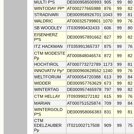
MULTI P*S
DE000958500993
905
99
80
WINTODAY PP*
AT000277665988
876
99
82
STRADIVARI
DE000958926701
1043
99
81
WALDRIC
AT000325799801
1070
99
76
SB WOODLEY
IT030990432433
606
99
80
EISENHERZ
DE000957891662
827
99
82
P*S
ITZ HACKMAN
IT035991365737
875
99
76
CTM MODESTE
AT000848046574
872
99
82
Pp
HOCHTIROL
AT000773272789
1173
99
81
INNOVATIV Pp*
DE000960628552
1240
99
76
WELTFORUM
AT000054720388
613
99
84
WIDDER
DE000957763629
673
99
82
WINTERTAG
DE000957465978
797
99
82
CTM HELLAY
IT093990272182
615
99
76
MARIAN
AT000751525874
709
99
84
WINTERGOLD
DE000958066383
831
99
81
P*S
CTM
EDELZAUBER
IT021002717508
909
99
75
Pp