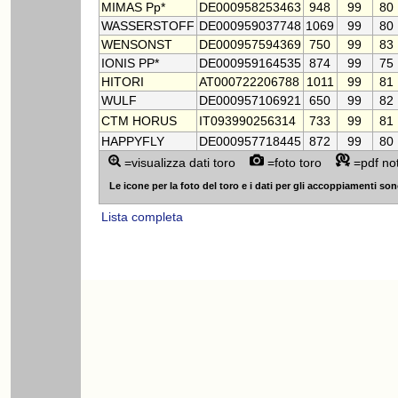
MIMAS Pp*
DE000958253463
948
99
80
WASSERSTOFF
DE000959037748
1069
99
80
WENSONST
DE000957594369
750
99
83
IONIS PP*
DE000959164535
874
99
75
HITORI
AT000722206788
1011
99
81
WULF
DE000957106921
650
99
82
CTM HORUS
IT093990256314
733
99
81
HAPPYFLY
DE000957718445
872
99
80
=visualizza dati toro
=foto toro
=pdf no
Le icone per la foto del toro e i dati per gli accoppiamenti sono v
Lista completa