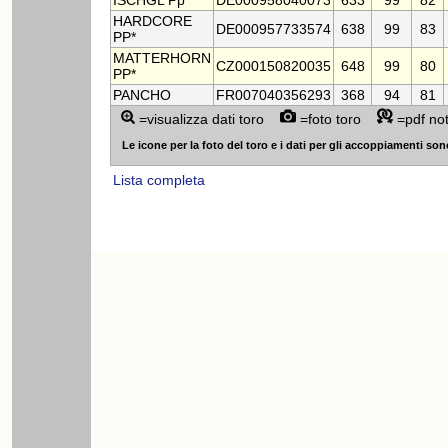
ISCHGL Pp*
DE000958040073
633
99
82
HARDCORE
DE000957733574
638
99
83
PP*
MATTERHORN
CZ000150820035
648
99
80
PP*
PANCHO
FR007040356293
368
94
81
=visualizza dati toro
=foto toro
=pdf no
Le icone per la foto del toro e i dati per gli accoppiamenti sono v
Lista completa