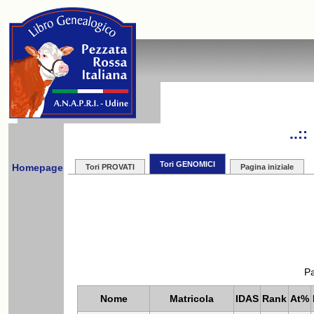
..:
Tori GENOMICI
Homepage
Tori PROVATI
Pagina iniziale
Pa
Nome
Matricola
IDAS
Rank
At%