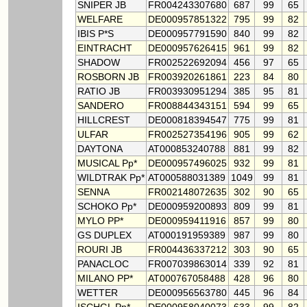
SNIPER JB
FR004243307680
687
99
65
WELFARE
DE000957851322
795
99
82
IBIS P*S
DE000957791590
840
99
82
EINTRACHT
DE000957626415
961
99
82
SHADOW
FR002522692094
456
97
65
ROSBORN JB
FR003920261861
223
84
80
RATIO JB
FR003930951294
385
95
81
SANDERO
FR008844343151
594
99
65
HILLCREST
DE000818394547
775
99
81
ULFAR
FR002527354196
905
99
62
DAYTONA
AT000853240788
881
99
82
MUSICAL Pp*
DE000957496025
932
99
81
WILDTRAK Pp*
AT000588031389
1049
99
81
SENNA
FR002148072635
302
90
65
SCHOKO Pp*
DE000959200893
809
99
81
MYLO PP*
DE000959411916
857
99
80
GS DUPLEX
AT000191959389
987
99
80
ROURI JB
FR004436337212
303
90
65
PANACLOC
FR007039863014
339
92
81
MILANO PP*
AT000767058488
428
96
80
WETTER
DE000956563780
445
96
84