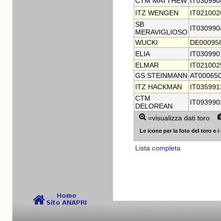
CTM MATTHEW
IT030990
ITZ WENGEN
IT021002
SB
IT030990
MERAVIGLIOSO
WUCKI
DE00095
ELIA
IT030990
ELMAR
IT021002
GS STEINMANN
AT00065
ITZ HACKMAN
IT035991
CTM
IT093990
DELOREAN
=visualizza dati toro
Le icone per la foto del toro e i 
Lista completa