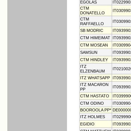
EGOLAS
IT022990
CTM
IT030990
DONATELLO
CTM
IT030990
RAFFAELLO
SB MODRIC
IT093990
CTM HIMEIMAT
IT093990
CTM MOSEAN
IT030990
SAMSUN
IT093990
CTM HINDLEY
IT093990
ITZ
IT021002
ELZENBAUM
ITZ WHATSAPP
IT093990
ITZ MACARON
IT093990
PP
CTM HASTATO
IT039990
CTM ODINO
IT030990
BOOROOLA PP*
DE00000
ITZ HOLMES
IT029990
EGIDIO
IT093990