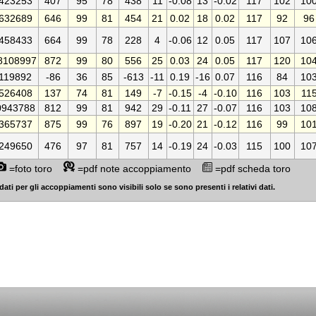
423253
407
95
78
438
11
-0.08
13
-0.02
117
102
10
632689
646
99
81
454
21
0.02
18
0.02
117
92
96
458433
664
99
78
228
4
-0.06
12
0.05
117
107
10
8108997
872
99
80
556
25
0.03
24
0.05
117
120
10
119892
-86
36
85
-613
-11
0.19
-16
0.07
116
84
10
526408
137
74
81
149
-7
-0.15
-4
-0.10
116
103
11
0943788
812
99
81
942
29
-0.11
27
-0.07
116
103
10
365737
875
99
76
897
19
-0.20
21
-0.12
116
99
10
249650
476
97
81
757
14
-0.19
24
-0.03
115
100
10
=foto toro
=pdf note accoppiamento
=pdf scheda toro
dati per gli accoppiamenti sono visibili solo se sono presenti i relativi dati.