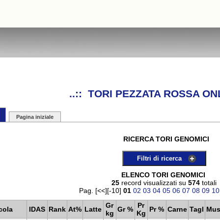
..:: TORI PEZZATA ROSSA ONL
Pagina iniziale
RICERCA TORI GENOMICI
Filtri di ricerca
ELENCO TORI GENOMICI
25
record visualizzati su
574
totali
Pag. [<<][-10]
01
02
03
04
05
06
07
08
09
10
Gr
Pr
cola
IDAS
Rank
At%
Latte
Gr %
Pr %
Carne
Tagl
Mus
kg
Kg