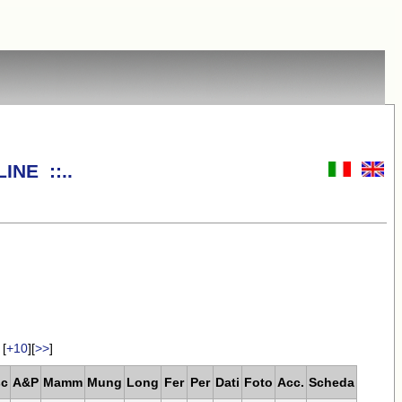
INE ::..
[
+10
][
>>
]
c
A&P
Mamm
Mung
Long
Fer
Per
Dati
Foto
Acc.
Scheda