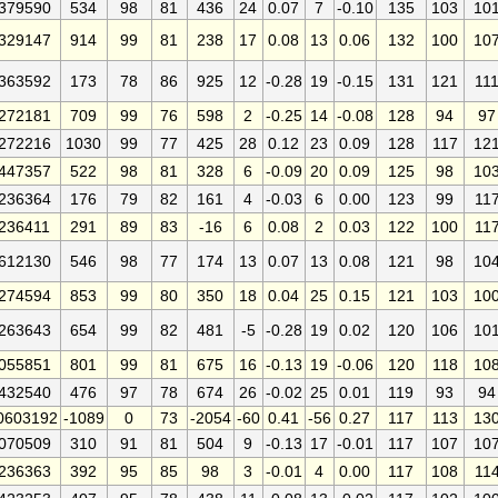
379590
534
98
81
436
24
0.07
7
-0.10
135
103
10
329147
914
99
81
238
17
0.08
13
0.06
132
100
10
363592
173
78
86
925
12
-0.28
19
-0.15
131
121
11
272181
709
99
76
598
2
-0.25
14
-0.08
128
94
97
272216
1030
99
77
425
28
0.12
23
0.09
128
117
12
447357
522
98
81
328
6
-0.09
20
0.09
125
98
10
236364
176
79
82
161
4
-0.03
6
0.00
123
99
11
236411
291
89
83
-16
6
0.08
2
0.03
122
100
11
612130
546
98
77
174
13
0.07
13
0.08
121
98
10
274594
853
99
80
350
18
0.04
25
0.15
121
103
10
263643
654
99
82
481
-5
-0.28
19
0.02
120
106
10
055851
801
99
81
675
16
-0.13
19
-0.06
120
118
10
432540
476
97
78
674
26
-0.02
25
0.01
119
93
94
0603192
-1089
0
73
-2054
-60
0.41
-56
0.27
117
113
13
070509
310
91
81
504
9
-0.13
17
-0.01
117
107
10
236363
392
95
85
98
3
-0.01
4
0.00
117
108
11