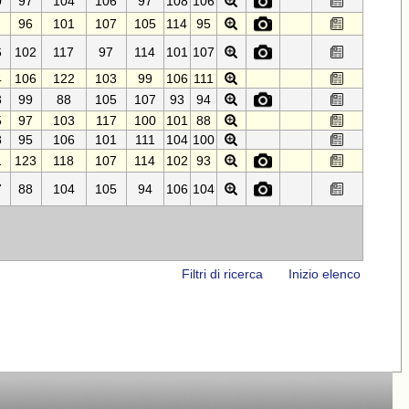
0
97
104
106
97
108
106
96
101
107
105
114
95
6
102
117
97
114
101
107
4
106
122
103
99
106
111
3
99
88
105
107
93
94
5
97
103
117
100
101
88
8
95
106
101
111
104
100
1
123
118
107
114
102
93
7
88
104
105
94
106
104
Filtri di ricerca
Inizio elenco