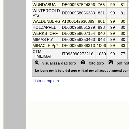
WUNDABUA
DE000957524896
765
99
81
WINTERGOLD
DE000958066383
831
99
81
P*S
WALDENBERG
AT000142636889
861
99
80
HOLZAPFEL
DE000958851279
898
99
80
WERKSTOFF
DE000958607154
940
99
80
MIMAS Pp*
DE000958253463
948
99
80
MIRACLE Pp*
DE000956988313
1006
99
83
CTM
IT093990272216
1030
99
77
HIMEIMAT
=visualizza dati toro
=foto toro
=pdf no
Le icone per la foto del toro e i dati per gli accoppiamenti sono v
Lista completa