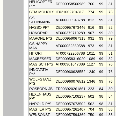
HELICOPTER
DE000958500989
766
99
81
PP*
CTM MOHOLY
IT021002704317
774
99
75
GS
AT000650943788
812
99
81
STEINMANN
HASSO PP*
DE000957673446
816
99
82
HONORAR
AT000379710289
907
99
80
MARONE P*S
DE000959067313
931
99
79
GS HAPPY
AT000052560588
973
99
81
MAN
HITORI
AT000722206788
1011
99
81
MAXBESSER
DE000958316020
1089
99
82
MAGISCH P*S
AT000901647389
1127
99
76
INNOVATIV
DE000960628552
1240
99
76
Pp*
WOLFSTANZ
DE000960076512
1346
99
76
P*S
ROSBORN JB
FR003920261861
223
84
80
HEXENHAUS
DE000957108237
502
98
84
PP*
HAROLD P*S
DE000957673502
562
98
81
MASTER P*S
DE000957261407
704
99
83
WENSONST
DE000957594369
750
99
83