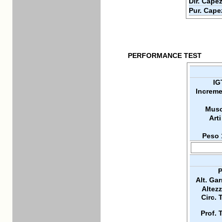
Dir. Capez
Pur. Cape
PERFORMANCE TEST
IG
Increme
Musc
Arti
Peso 
P
Alt. Ga
Altez
Circ. 
Prof. 