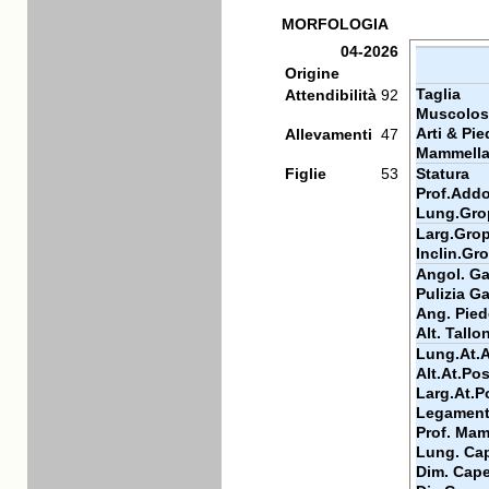
MORFOLOGIA
04-2026
Origine
Taglia
Attendibilità
92
Muscolos
Arti & Pie
Allevamenti
47
Mammell
Figlie
53
Statura
Prof.Add
Lung.Gro
Larg.Gro
Inclin.Gr
Angol. Gar
Pulizia Ga
Ang. Pied
Alt. Tallo
Lung.At.
Alt.At.Pos
Larg.At.P
Legamen
Prof. Mam
Lung. Cap
Dim. Cape