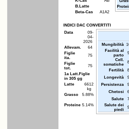
K-Cas
AB
Gras
B.Latte
Prote
Beta-Cas
A1A2
INDICI DAC CONVERTITI
Data
09-
04-
2026
Mungibilità
1
Allevam.
64
Facilità al
Figlie
parto
75
ita.
Cell.
Figlie
somatiche
75
tot.
Fertilità
1a Latt.Figlie
Longevità
in 305 gg
Latte
6612
Persistenza
kg
Chetosi
Grasso
5.88%
Salute
Proteine
5.14%
Salute dei
piedi