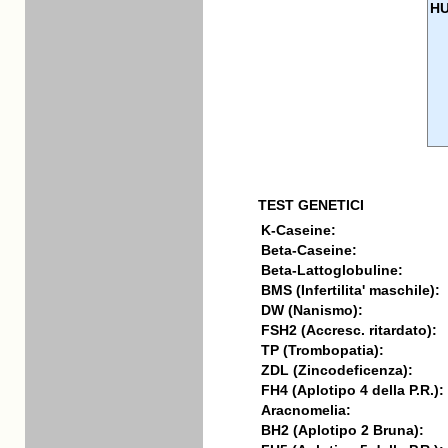
H
TEST GENETICI
K-Caseine:
Beta-Caseine:
Beta-Lattoglobuline:
BMS (Infertilita' maschile):
DW (Nanismo):
FSH2 (Accresc. ritardato):
TP (Trombopatia):
ZDL (Zincodeficenza):
FH4 (Aplotipo 4 della P.R.):
Aracnomelia:
BH2 (Aplotipo 2 Bruna):