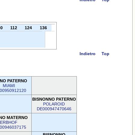
00
112
124
136
Indietro
Top
NO PATERNO
MIAMI
00950912120
BISNONNO PATERNO
POLAROID
DE000947470646
NO MATERNO
ERBHOF
00946037175
BISNONNO