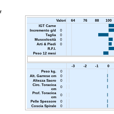
T
Valori
64
76
88
100
IGT Carne
Incremento g/d
0
Taglia
0
Muscolosità
0
Arti & Piedi
0
R.F.I.
Peso 12 mesi
-3
-2
-1
0
Peso kg.
0
Alt. Garrese cm
0
Altezza Sacro
0
Circ. Toracica
0
cm
Prof. Toracica
0
cm
Pelle Spessore
0
Coscia Spirale
0