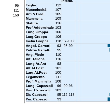
Interm.
Taglia
112
95
Muscolosità
107
111
Arti & Piedi
105
150
Mammella
109
Statura
116
Prof.Addominale
103
Lung.Groppa
100
Larg.Groppa
106
Inclin.Groppa
118
97-103
Angol. Garretti
93
98-99
Pulizia Garretti
95
Ang. Piede
110
Alt. Tallone
110
Lung.At.Ant
98
Alt.At.Post
101
Larg.At.Post
100
Legamento
111
Prof. Mammella
108
Lung. Capezzoli
96
90-96
Dim. Capezzoli
103
Dir. Capezzoli
95
112-118
Pur. Capezzoli
93