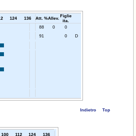
Figlie
12
124
136
Att. %
Allev.
ita.
88
0
0
91
0
D
Indietro
Top
100
112
124
136