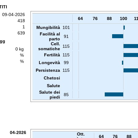
ITI
09-04-2026
64
76
88
100
1
418
1
Mungibilità
101
639
Facilità al
91
parto
 gg
Cell.
115
somatiche
0 kg
Fertilità
115
%
%
Longevità
99
Persistenza
115
Chetosi
Salute
Salute dei
85
piedi
04-2026
Ott.
64
76
88