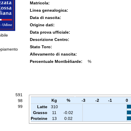
Matricola:
Linea genealogica:
Data di nascita:
Origine dati:
Data prova ufficiale:
ibile
Descrizione Centro:
Stato Toro:
ppiamento
Allevamento di nascita:
Percentuale Montbèliarde:
%
591
Kg
%
-3
-2
-1
0
98
99
Latte
310
Grasso
11
-0.02
Proteine
13
0.02