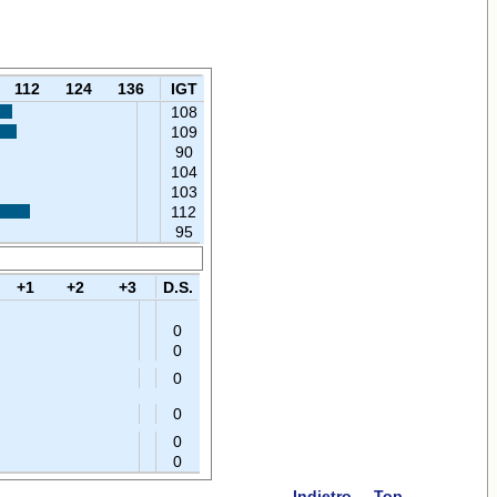
112
124
136
IGT
108
109
90
104
103
112
95
+1
+2
+3
D.S.
0
0
0
0
0
0
Indietro
Top