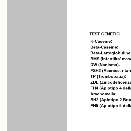
TEST GENETICI
K-Caseine:
Beta-Caseine:
Beta-Lattoglobuline
BMS (Infertilita' mas
DW (Nanismo):
FSH2 (Accresc. ritar
TP (Trombopatia):
ZDL (Zincodeficenza
FH4 (Aplotipo 4 della
Aracnomelia:
BH2 (Aplotipo 2 Bru
FH5 (Aplotipo 5 della