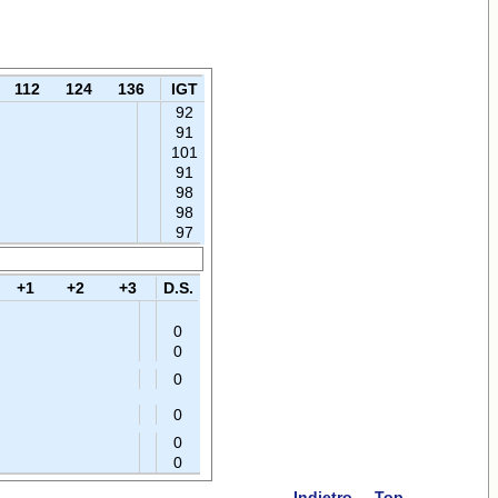
112
124
136
IGT
92
91
101
91
98
98
97
+1
+2
+3
D.S.
0
0
0
0
0
0
Indietro
Top