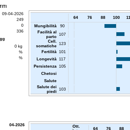
ITI
09-04-2026
64
76
88
100
1
249
0
Mungibilità
90
336
Facilità al
107
parto
 gg
Cell.
123
somatiche
0 kg
Fertilità
101
%
%
Longevità
117
Persistenza
105
Chetosi
Salute
Salute dei
103
piedi
04-2026
Ott.
64
76
88