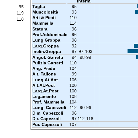
Interm.
Taglia
95
95
Muscolosità
93
119
Arti & Piedi
110
118
Mammella
114
Statura
96
Prof.Addominale
96
Lung.Groppa
98
Larg.Groppa
92
Inclin.Groppa
87
97-103
Angol. Garretti
94
98-99
Pulizia Garretti
110
Ang. Piede
104
Alt. Tallone
99
Lung.At.Ant
106
Alt.At.Post
100
Larg.At.Post
100
Legamento
108
Prof. Mammella
104
Lung. Capezzoli
112
90-96
Dim. Capezzoli
96
Dir. Capezzoli
97
112-118
Pur. Capezzoli
107