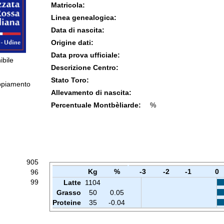
Matricola:
Linea genealogica:
Data di nascita:
Origine dati:
Data prova ufficiale:
ibile
Descrizione Centro:
Stato Toro:
ppiamento
Allevamento di nascita:
Percentuale Montbèliarde:
%
905
Kg
%
-3
-2
-1
0
96
99
Latte
1104
Grasso
50
0.05
Proteine
35
-0.04