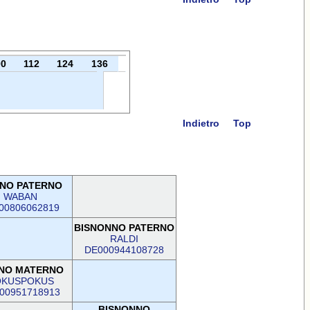
00
112
124
136
Indietro
Top
NO PATERNO
WABAN
00806062819
BISNONNO PATERNO
RALDI
DE000944108728
NO MATERNO
KUSPOKUS
00951718913
BISNONNO