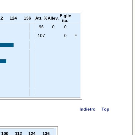
Figlie
12
124
136
Att. %
Allev.
ita.
96
0
0
107
0
F
Indietro
Top
100
112
124
136