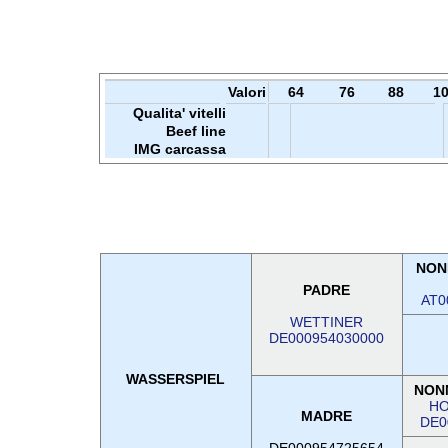
Valori
64
76
88
1
Qualita' vitelli
Beef line
IMG carcassa
NON
PADRE
AT0
WETTINER
DE000954030000
WASSERSPIEL
NON
HO
MADRE
DE0