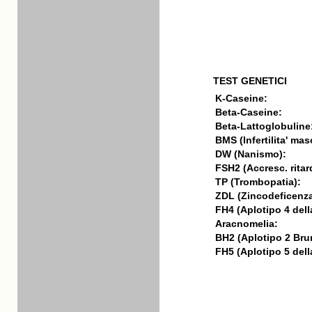
TEST GENETICI
K-Caseine:
Beta-Caseine:
Beta-Lattoglobuline
BMS (Infertilita' mas
DW (Nanismo):
FSH2 (Accresc. ritar
TP (Trombopatia):
ZDL (Zincodeficenza
FH4 (Aplotipo 4 della
Aracnomelia:
BH2 (Aplotipo 2 Bru
FH5 (Aplotipo 5 della