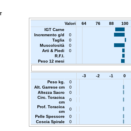
T
Valori
64
76
88
100
IGT Carne
Incremento g/d
0
Taglia
0
Muscolosità
0
Arti & Piedi
0
R.F.I.
Peso 12 mesi
-3
-2
-1
0
Peso kg.
0
Alt. Garrese cm
0
Altezza Sacro
0
Circ. Toracica
0
cm
Prof. Toracica
0
cm
Pelle Spessore
0
Coscia Spirale
0