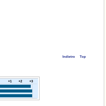
Indietro
Top
+1
+2
+3