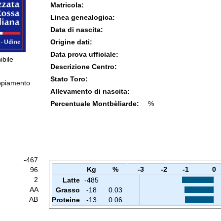
Matricola:
Linea genealogica:
Data di nascita:
Origine dati:
Data prova ufficiale:
ibile
Descrizione Centro:
Stato Toro:
ppiamento
Allevamento di nascita:
Percentuale Montbèliarde:
%
-467
Kg
%
-3
-2
-1
0
96
2
Latte
-485
AA
Grasso
-18
0.03
AB
Proteine
-13
0.06