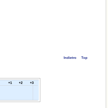
Indietro
Top
+1
+2
+3