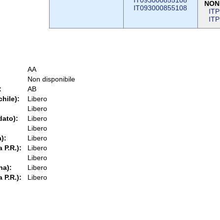
IT093000855108
NON
IT093000855108
IT
IT
AA
Non disponibile
:
AB
chile):
Libero
Libero
dato):
Libero
Libero
):
Libero
 P.R.):
Libero
Libero
na):
Libero
 P.R.):
Libero