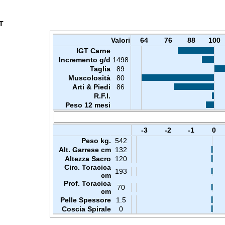
T
Valori
64
76
88
100
IGT Carne
Incremento g/d
1498
Taglia
89
Muscolosità
80
Arti & Piedi
86
R.F.I.
Peso 12 mesi
-3
-2
-1
0
Peso kg.
542
Alt. Garrese cm
132
Altezza Sacro
120
Circ. Toracica
193
cm
Prof. Toracica
70
cm
Pelle Spessore
1.5
Coscia Spirale
0