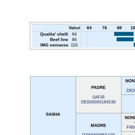
Valori
64
76
88
1
Qualita' vitelli
84
Beef line
86
IMG carcassa
115
NON
PADRE
DE0
SAFIR
DE000000184538
SASHA
NON
MADRE
FR0