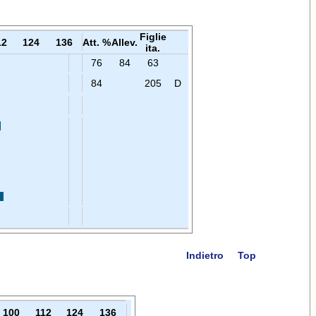
Figlie
12
124
136
Att. %
Allev.
ita.
76
84
63
84
205
D
Indietro
Top
100
112
124
136