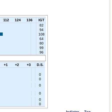
112
124
136
IGT
82
94
108
64
80
99
96
+1
+2
+3
D.S.
0
0
0
0
0
0
Indietro
Top