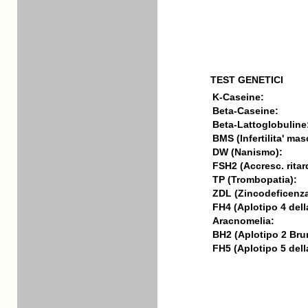
TEST GENETICI
K-Caseine:
Beta-Caseine:
Beta-Lattoglobuline
BMS (Infertilita' mas
DW (Nanismo):
FSH2 (Accresc. ritar
TP (Trombopatia):
ZDL (Zincodeficenza
FH4 (Aplotipo 4 della
Aracnomelia:
BH2 (Aplotipo 2 Bru
FH5 (Aplotipo 5 della