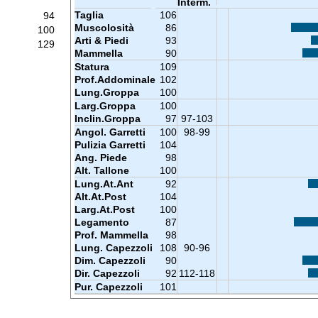
Interm.
Taglia
106
94
Muscolosità
86
100
Arti & Piedi
93
129
Mammella
90
Statura
109
Prof.Addominale
102
Lung.Groppa
100
Larg.Groppa
100
Inclin.Groppa
97
97-103
Angol. Garretti
100
98-99
Pulizia Garretti
104
Ang. Piede
98
Alt. Tallone
100
Lung.At.Ant
92
Alt.At.Post
104
Larg.At.Post
100
Legamento
87
Prof. Mammella
98
Lung. Capezzoli
108
90-96
Dim. Capezzoli
90
Dir. Capezzoli
92
112-118
Pur. Capezzoli
101