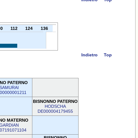
00
112
124
136
Indietro
Top
NO PATERNO
SAMURAI
00000001211
BISNONNO PATERNO
HODSCHA
DE000004179455
NO MATERNO
GARDIAN
07191071104
BISNONNO