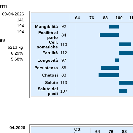
ITI
09-04-2026
64
76
88
100
1
141
194
Mungibilità
92
194
Facilità al
84
parto
 gg
Cell.
110
somatiche
6213 kg
Fertilità
112
6.29%
5.68%
Longevità
97
Persistenza
85
Chetosi
83
Salute
113
Salute dei
107
piedi
04-2026
Ott.
64
76
88