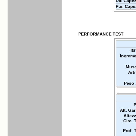
Dir. Capez
Pur. Cape
PERFORMANCE TEST
IG
Increme
Musc
Arti
Peso 
P
Alt. Ga
Altez
Circ. 
Prof. 