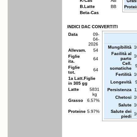
K-Cas
AB
Gras
B.Latte
BB
Prote
Beta-Cas
INDICI DAC CONVERTITI
Data
09-
04-
2026
Mungibilità
1
Allevam.
54
Facilità al
1
Figlie
parto
64
ita.
Cell.
Figlie
somatiche
64
tot.
Fertilità
1
1a Latt.Figlie
Longevità
in 305 gg
Latte
5831
Persistenza
1
kg
Chetosi
1
Grasso
6.57%
Salute
1
Proteine
5.97%
Salute dei
1
piedi