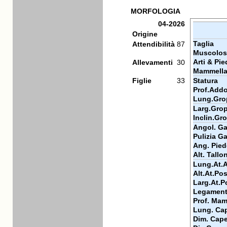
MORFOLOGIA
04-2026
Origine
Taglia
Attendibilità
87
Muscolos
Arti & Pie
Allevamenti
30
Mammell
Figlie
33
Statura
Prof.Add
Lung.Gro
Larg.Gro
Inclin.Gr
Angol. Gar
Pulizia Ga
Ang. Pied
Alt. Tallo
Lung.At.
Alt.At.Pos
Larg.At.P
Legamen
Prof. Mam
Lung. Cap
Dim. Cape