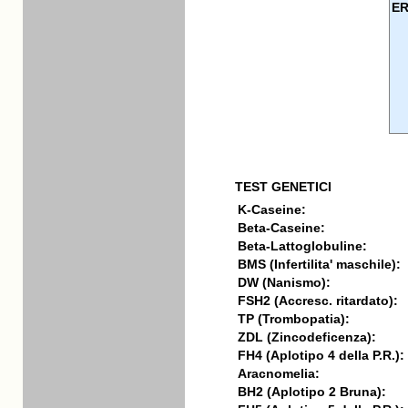
ER
TEST GENETICI
K-Caseine:
Beta-Caseine:
Beta-Lattoglobuline:
BMS (Infertilita' maschile):
DW (Nanismo):
FSH2 (Accresc. ritardato):
TP (Trombopatia):
ZDL (Zincodeficenza):
FH4 (Aplotipo 4 della P.R.):
Aracnomelia:
BH2 (Aplotipo 2 Bruna):