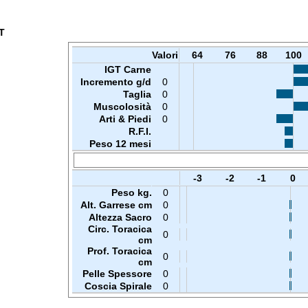
T
Valori
64
76
88
100
IGT Carne
Incremento g/d
0
Taglia
0
Muscolosità
0
Arti & Piedi
0
R.F.I.
Peso 12 mesi
-3
-2
-1
0
Peso kg.
0
Alt. Garrese cm
0
Altezza Sacro
0
Circ. Toracica
0
cm
Prof. Toracica
0
cm
Pelle Spessore
0
Coscia Spirale
0