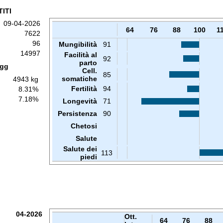
ITI
09-04-2026
64
76
88
100
1
7622
96
Mungibilità
91
14997
Facilità al
92
parto
 gg
Cell.
85
somatiche
4943 kg
Fertilità
94
8.31%
7.18%
Longevità
71
Persistenza
90
Chetosi
Salute
Salute dei
113
piedi
04-2026
Ott.
64
76
88