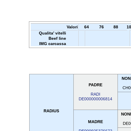
Valori
64
76
88
1
Qualita' vitelli
Beef line
IMG carcassa
NON
PADRE
CH0
RADI
DE000000006814
RADIUS
NON
MADRE
DE0