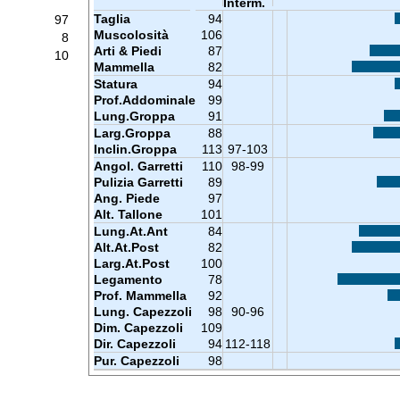
Interm.
Taglia
94
97
Muscolosità
106
8
Arti & Piedi
87
10
Mammella
82
Statura
94
Prof.Addominale
99
Lung.Groppa
91
Larg.Groppa
88
Inclin.Groppa
113
97-103
Angol. Garretti
110
98-99
Pulizia Garretti
89
Ang. Piede
97
Alt. Tallone
101
Lung.At.Ant
84
Alt.At.Post
82
Larg.At.Post
100
Legamento
78
Prof. Mammella
92
Lung. Capezzoli
98
90-96
Dim. Capezzoli
109
Dir. Capezzoli
94
112-118
Pur. Capezzoli
98