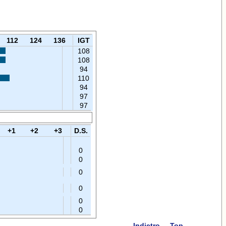
112
124
136
IGT
108
108
94
110
94
97
97
+1
+2
+3
D.S.
0
0
0
0
0
0
Indietro
Top