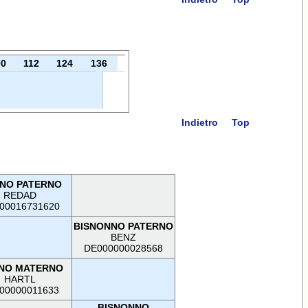
00
112
124
136
Indietro
Top
NO PATERNO
REDAD
00016731620
BISNONNO PATERNO
BENZ
DE000000028568
NO MATERNO
HARTL
00000011633
BISNONNO