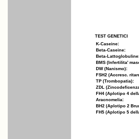
TEST GENETICI
K-Caseine:
Beta-Caseine:
Beta-Lattoglobuline
BMS (Infertilita' mas
DW (Nanismo):
FSH2 (Accresc. ritar
TP (Trombopatia):
ZDL (Zincodeficenza
FH4 (Aplotipo 4 della
Aracnomelia:
BH2 (Aplotipo 2 Bru
FH5 (Aplotipo 5 della