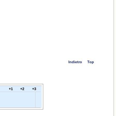
Indietro
Top
+1
+2
+3