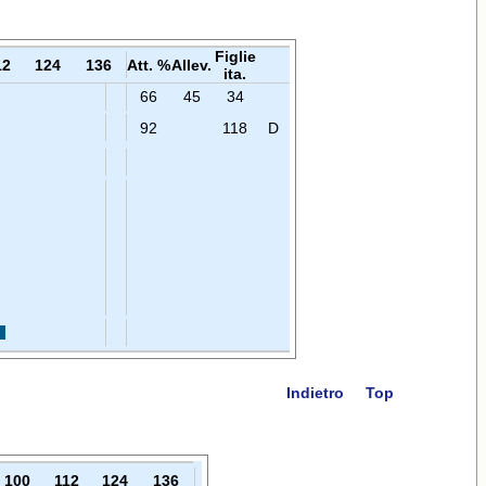
Figlie
12
124
136
Att. %
Allev.
ita.
66
45
34
92
118
D
Indietro
Top
100
112
124
136