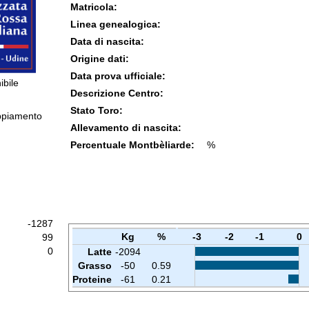
Matricola:
Linea genealogica:
Data di nascita:
Origine dati:
Data prova ufficiale:
ibile
Descrizione Centro:
Stato Toro:
ppiamento
Allevamento di nascita:
Percentuale Montbèliarde:
%
-1287
Kg
%
-3
-2
-1
0
99
0
Latte
-2094
Grasso
-50
0.59
Proteine
-61
0.21