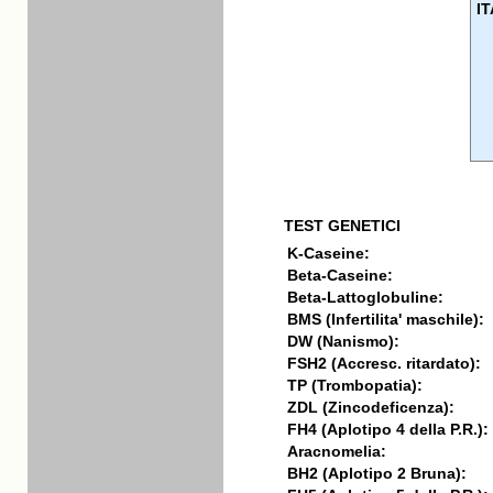
I
TEST GENETICI
K-Caseine:
Beta-Caseine:
Beta-Lattoglobuline:
BMS (Infertilita' maschile):
DW (Nanismo):
FSH2 (Accresc. ritardato):
TP (Trombopatia):
ZDL (Zincodeficenza):
FH4 (Aplotipo 4 della P.R.):
Aracnomelia:
BH2 (Aplotipo 2 Bruna):