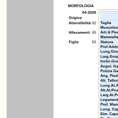
MORFOLOGIA
04-2026
Origine
Taglia
Attendibilità
92
Muscolos
Arti & Pie
Allevamenti
45
Mammell
Figlie
50
Statura
Prof.Add
Lung.Gro
Larg.Gro
Inclin.Gr
Angol. Gar
Pulizia Ga
Ang. Pied
Alt. Tallo
Lung.At.
Alt.At.Pos
Larg.At.P
Legamen
Prof. Mam
Lung. Cap
Dim. Cape