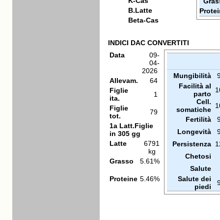
K-Cas
Gras
B.Latte
Prote
Beta-Cas
INDICI DAC CONVERTITI
Data
09-
04-
2026
Mungibilità
Allevam.
64
Facilità al
1
Figlie
parto
1
ita.
Cell.
1
Figlie
somatiche
79
tot.
Fertilità
1a Latt.Figlie
Longevità
in 305 gg
Latte
6791
Persistenza
1
kg
Chetosi
Grasso
5.61%
Salute
Proteine
5.46%
Salute dei
piedi