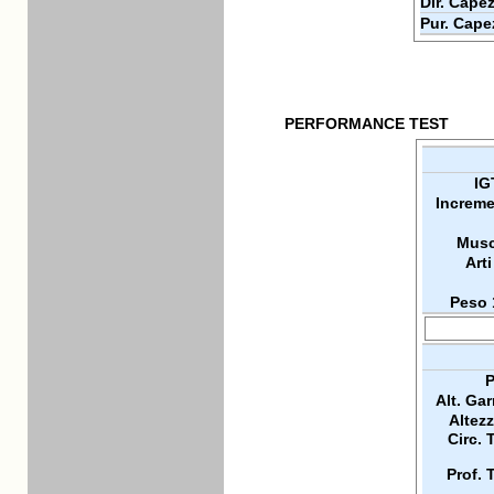
Dir. Capez
Pur. Cape
PERFORMANCE TEST
IG
Increme
Musc
Arti
Peso 
P
Alt. Ga
Altez
Circ. 
Prof. 