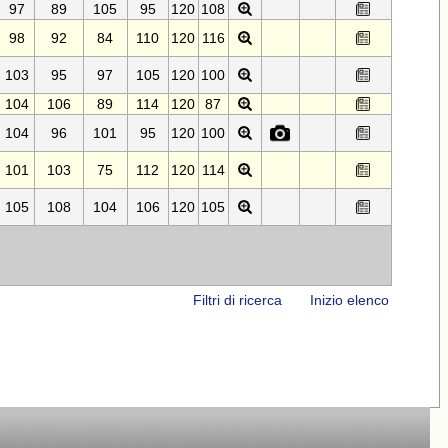
97
89
105
95
120
108
98
92
84
110
120
116
103
95
97
105
120
100
104
106
89
114
120
87
104
96
101
95
120
100
101
103
75
112
120
114
105
108
104
106
120
105
Filtri di ricerca
Inizio elenco