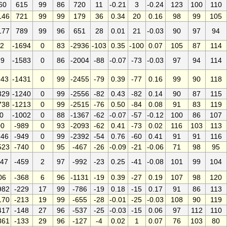
60
615
99
86
720
11
-0.21
3
-0.24
123
100
110
146
721
99
99
179
36
0.34
20
0.16
98
99
105
177
789
99
96
651
28
0.01
21
-0.03
90
97
94
2
-1694
0
83
-2936
-103
0.35
-100
0.07
105
87
114
29
-1583
0
86
-2004
-88
-0.07
-73
-0.03
97
94
114
243
-1431
0
99
-2455
-79
0.39
-77
0.16
99
90
118
329
-1240
0
99
-2556
-82
0.43
-82
0.14
90
87
115
738
-1213
0
99
-2515
-76
0.50
-84
0.08
91
83
119
0
-1002
0
88
-1367
-62
-0.07
-57
-0.12
100
86
107
00
-989
0
93
-2093
-62
0.41
-73
0.02
116
103
113
946
-949
0
99
-2392
-54
0.76
-60
0.41
91
91
116
523
-740
0
95
-467
-26
-0.09
-21
-0.06
71
98
95
47
-459
2
97
-992
-23
0.25
-41
-0.08
101
99
104
06
-368
6
96
-1131
-19
0.39
-27
0.19
107
98
120
982
-229
17
99
-786
-19
0.18
-15
0.17
91
86
113
170
-213
19
99
-655
-28
-0.01
-25
-0.03
108
90
119
417
-148
27
96
-537
-25
-0.03
-15
0.06
97
112
110
861
-133
29
96
-127
-4
0.02
1
0.07
76
103
80