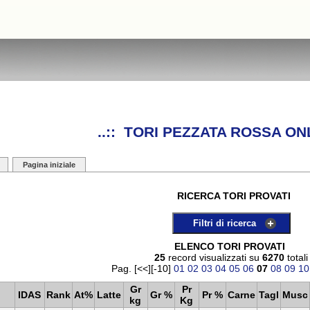
..:: TORI PEZZATA ROSSA ONL
Pagina iniziale
RICERCA TORI PROVATI
Filtri di ricerca
ELENCO TORI PROVATI
25
record visualizzati su
6270
totali
Pag. [<<][-10]
01
02
03
04
05
06
07
08
09
10
Gr
Pr
IDAS
Rank
At%
Latte
Gr %
Pr %
Carne
Tagl
Musc
kg
Kg