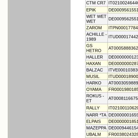
CTM CR7
IT0210024644
EPIK
DE000956155
WET WET
DE000956255
WET
ZAROM
ITPN00017784
ACHILLE -
ITUD0001744
1989
GS
AT000588836
HETRO
HALLER
DE000000012
HAXAN
DE000000028
BALZAC
ITVE00010383
MUSIL
ITUD0001890
HARKO
AT000305988
OYAMA
FR000198018
ROKUS -
AT0008116675
ET
RALLY
IT0210011062
NARR *TA
DE000000165
ELPAIS
DE000000185
MAZEPPA
DE000944615
UBALM
FR003802432