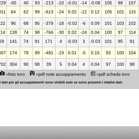
229
-65
40
93
-213
-10
-0.01
-14
-0.08
105
88
107
311
64
62
99
-613
-24
0.02
-12
0.12
105
101
115
522
96
68
95
-379
-18
-0.02
-6
0.09
101
103
102
714
138
74
98
-766
-30
0.02
-24
0.04
100
97
114
69
141
74
91
171
4
-0.03
3
-0.03
101
95
91
407
174
78
99
-481
-19
0.01
-5
0.15
93
100
104
702
304
90
98
39
5
0.04
4
0.04
97
100
98
=foto toro
=pdf note accoppiamento
=pdf scheda toro
 dati per gli accoppiamenti sono visibili solo se sono presenti i relativi dati.