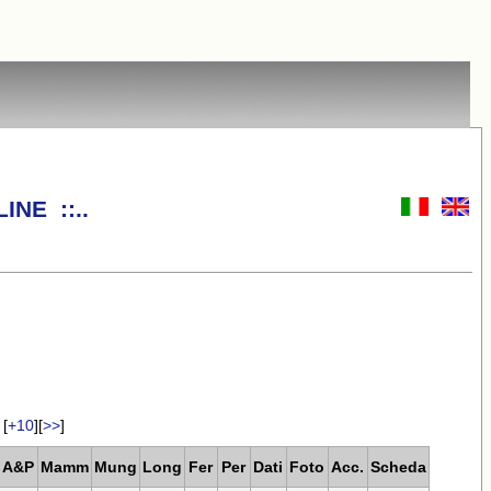
INE ::..
[
+10
][
>>
]
A&P
Mamm
Mung
Long
Fer
Per
Dati
Foto
Acc.
Scheda