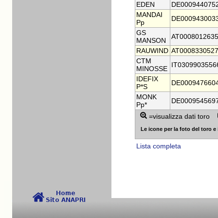
EDEN
DE000944075
MANDAI
DE000943003
Pp
GS
AT000801263
MANSON
RAUWIND
AT000833052
CTM
IT0309903556
MINOSSE
IDEFIX
DE000947660
P*S
MONK
DE000954569
Pp*
=visualizza dati toro
Le icone per la foto del toro e i
Lista completa