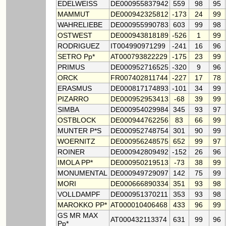
EDELWEISS
DE000955837942
559
98
95
MAMMUT
DE000942325812
-173
24
99
WAHRELIEBE
DE000955990783
603
99
98
OSTWEST
DE000943818189
-526
1
99
RODRIGUEZ
IT004990971299
-241
16
96
SETRO Pp*
AT000793822229
-175
23
99
PRIMUS
DE000952716525
-320
9
96
ORCK
FR007402811744
-227
17
78
ERASMUS
DE000817174893
-101
34
99
PIZARRO
DE000952953413
-68
39
99
SIMBA
DE000954029984
345
93
97
OSTBLOCK
DE000944762256
83
66
99
MUNTER P*S
DE000952748754
301
90
99
WOERNITZ
DE000956248575
652
99
97
ROINER
DE000942809492
-152
26
96
IMOLA PP*
DE000950219513
-73
38
99
MONUMENTAL
DE000949729097
142
75
99
MORI
DE000666890334
351
93
98
VOLLDAMPF
DE000951370211
353
93
98
MAROKKO PP*
AT000010406468
433
96
99
GS MR MAX
AT000432113374
631
99
96
Pp*