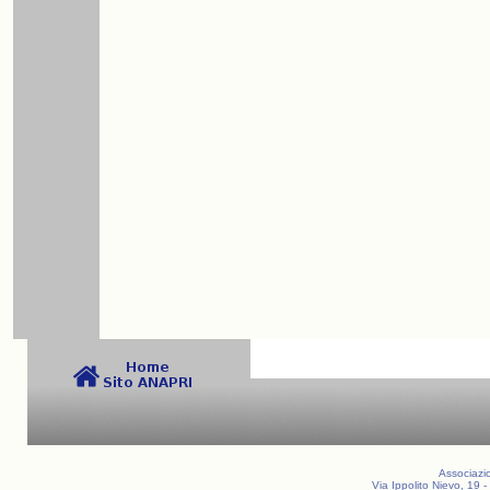
Associazio
Via Ippolito Nievo, 19 