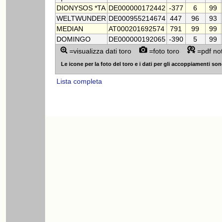
DIONYSOS *TA
DE000000172442
-377
6
99
WELTWUNDER
DE000955214674
447
96
93
MEDIAN
AT000201692574
791
99
99
DOMINGO
DE000000192065
-390
5
99
=visualizza dati toro
=foto toro
=pdf no
Le icone per la foto del toro e i dati per gli accoppiamenti sono v
Lista completa