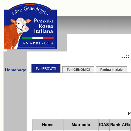
..
Tori PROVATI
Homepage
Tori GENOMICI
Pagina iniziale
P
Nome
Matricola
IDAS
Rank
At%