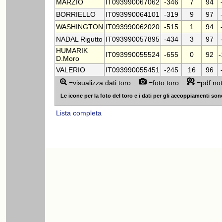
MARZIO
IT093990067062
-346
7
94
BORRIELLO
IT093990064101
-319
9
97
WASHINGTON
IT093990062020
-515
1
94
NADAL Rigutto
IT093990057895
-434
3
97
HUMARIK
IT093990055524
-655
0
92
D.Moro
VALERIO
IT093990055451
-245
16
96
=visualizza dati toro
=foto toro
=pdf no
Le icone per la foto del toro e i dati per gli accoppiamenti sono v
Lista completa