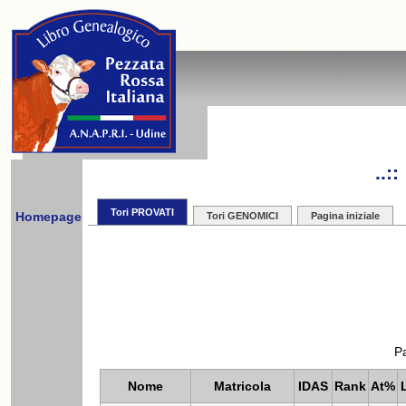
..:
Tori PROVATI
Homepage
Tori GENOMICI
Pagina iniziale
Pa
Nome
Matricola
IDAS
Rank
At%