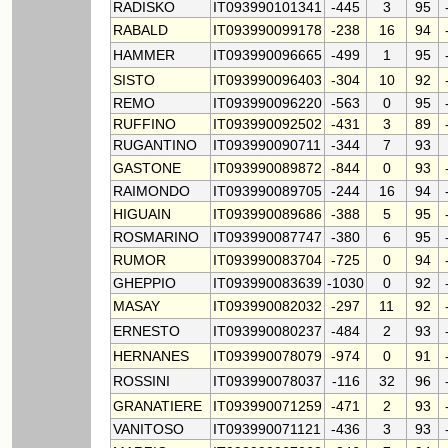
RADISKO
IT093990101341
-445
3
95
RABALD
IT093990099178
-238
16
94
HAMMER
IT093990096665
-499
1
95
SISTO
IT093990096403
-304
10
92
REMO
IT093990096220
-563
0
95
RUFFINO
IT093990092502
-431
3
89
RUGANTINO
IT093990090711
-344
7
93
GASTONE
IT093990089872
-844
0
93
RAIMONDO
IT093990089705
-244
16
94
HIGUAIN
IT093990089686
-388
5
95
ROSMARINO
IT093990087747
-380
6
95
RUMOR
IT093990083704
-725
0
94
GHEPPIO
IT093990083639
-1030
0
92
MASAY
IT093990082032
-297
11
92
ERNESTO
IT093990080237
-484
2
93
HERNANES
IT093990078079
-974
0
91
ROSSINI
IT093990078037
-116
32
96
GRANATIERE
IT093990071259
-471
2
93
VANITOSO
IT093990071121
-436
3
93