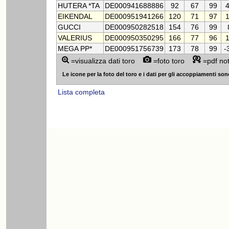
HUTERA *TA
DE000941688886
92
67
99
EIKENDAL
DE000951941266
120
71
97
GUCCI
DE000950282518
154
76
99
VALERIUS
DE000950350295
166
77
96
MEGA PP*
DE000951756739
173
78
99
-
=visualizza dati toro
=foto toro
=pdf no
Le icone per la foto del toro e i dati per gli accoppiamenti sono v
Lista completa