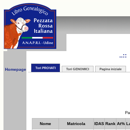
..:
Tori PROVATI
Homepage
Tori GENOMICI
Pagina iniziale
Pa
Nome
Matricola
IDAS
Rank
At%
L