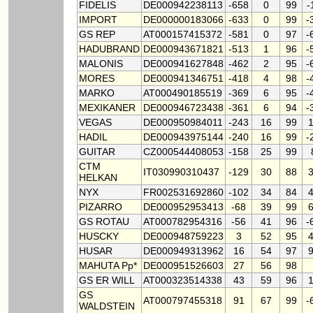
FIDELIS
DE000942238113
-658
0
99
-
IMPORT
DE000000183066
-633
0
99
-
GS REP
AT000157415372
-581
0
97
-
HADUBRAND
DE000943671821
-513
1
96
-
MALONIS
DE000941627848
-462
2
95
-
MORES
DE000941346751
-418
4
98
-
MARKO
AT000490185519
-369
6
95
-
MEXIKANER
DE000946723438
-361
6
94
-
VEGAS
DE000950984011
-243
16
99
HADIL
DE000943975144
-240
16
99
-
GUITAR
CZ000544408053
-158
25
99
CTM
IT030990310437
-129
30
88
HELKAN
NYX
FR002531692860
-102
34
84
PIZARRO
DE000952953413
-68
39
99
GS ROTAU
AT000782954316
-56
41
96
-
HUSCKY
DE000948759223
3
52
95
HUSAR
DE000949313962
16
54
97
MAHUTA Pp*
DE000951526603
27
56
98
GS ER WILL
AT000323514338
43
59
96
GS
AT000797455318
91
67
99
-
WALDSTEIN