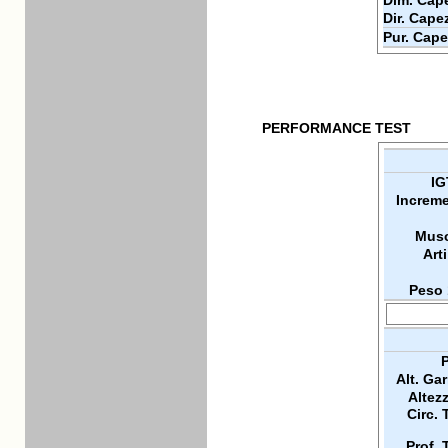
Dim. Cape
Dir. Cape
Pur. Cape
PERFORMANCE TEST
IG
Increme
Musc
Arti
Peso 
P
Alt. Ga
Altez
Circ. 
Prof. 