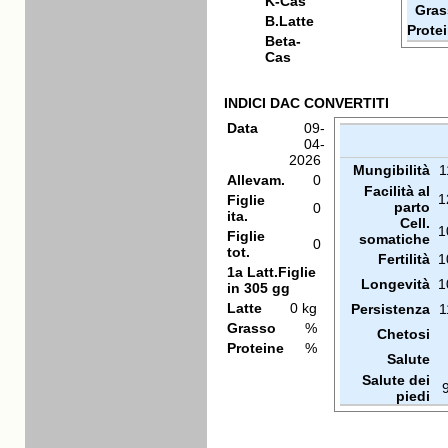
K-Cas
Gras
B.Latte
Prote
Beta-
Cas
INDICI DAC CONVERTITI
Data
09-
04-
2026
Mungibilità
1
Allevam.
0
Facilità al
1
Figlie
parto
0
ita.
Cell.
1
Figlie
somatiche
0
tot.
Fertilità
1
1a Latt.Figlie
Longevità
1
in 305 gg
Latte
0 kg
Persistenza
1
Grasso
%
Chetosi
Proteine
%
Salute
Salute dei
piedi