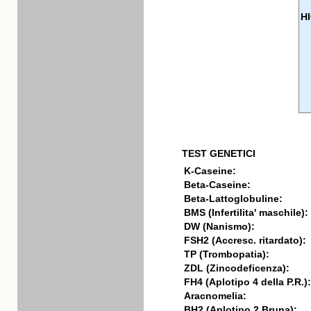
H
TEST GENETICI
K-Caseine:
Beta-Caseine:
Beta-Lattoglobuline:
BMS (Infertilita' maschile):
DW (Nanismo):
FSH2 (Accresc. ritardato):
TP (Trombopatia):
ZDL (Zincodeficenza):
FH4 (Aplotipo 4 della P.R.):
Aracnomelia:
BH2 (Aplotipo 2 Bruna):