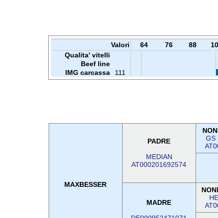
Valori
64
76
88
1
Qualita' vitelli
Beef line
IMG carcassa
111
NON
GS
PADRE
AT0
MEDIAN
AT000201692574
MAXBESSER
NON
H
MADRE
AT0