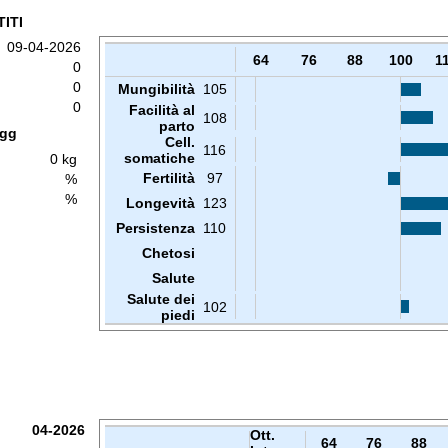
ITI
09-04-2026
64
76
88
100
1
0
0
Mungibilità
105
0
Facilità al
108
parto
 gg
Cell.
116
somatiche
0 kg
Fertilità
97
%
%
Longevità
123
Persistenza
110
Chetosi
Salute
Salute dei
102
piedi
04-2026
Ott.
64
76
88