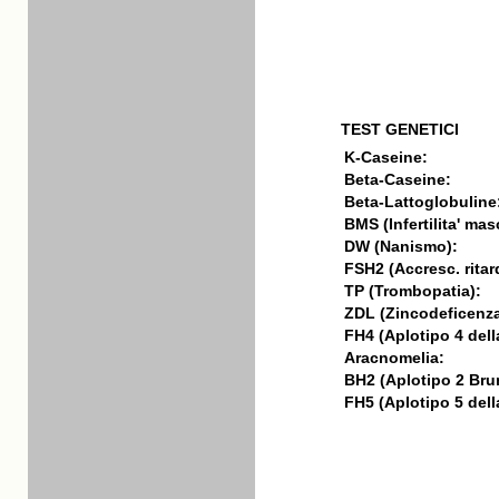
TEST GENETICI
K-Caseine:
Beta-Caseine:
Beta-Lattoglobuline
BMS (Infertilita' mas
DW (Nanismo):
FSH2 (Accresc. ritar
TP (Trombopatia):
ZDL (Zincodeficenza
FH4 (Aplotipo 4 della
Aracnomelia:
BH2 (Aplotipo 2 Bru
FH5 (Aplotipo 5 della