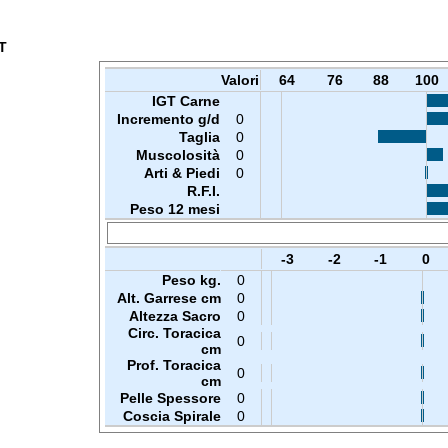
T
Valori
64
76
88
100
IGT Carne
Incremento g/d
0
Taglia
0
Muscolosità
0
Arti & Piedi
0
R.F.I.
Peso 12 mesi
-3
-2
-1
0
Peso kg.
0
Alt. Garrese cm
0
Altezza Sacro
0
Circ. Toracica
0
cm
Prof. Toracica
0
cm
Pelle Spessore
0
Coscia Spirale
0