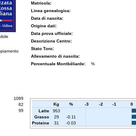
Matricola:
Linea genealogica:
Data di nascita:
Origine dati:
Data prova ufficiale:
ibile
Descrizione Centro:
Stato Toro:
ppiamento
Allevamento di nascita:
Percentuale Montbèliarde:
%
1089
Kg
%
-3
-2
-1
0
82
99
Latte
953
Grasso
29
-0.11
Proteine
31
-0.03