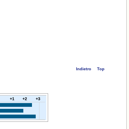
Indietro
Top
+1
+2
+3