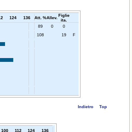
Figlie
12
124
136
Att. %
Allev.
ita.
89
0
0
108
19
F
Indietro
Top
100
112
124
136