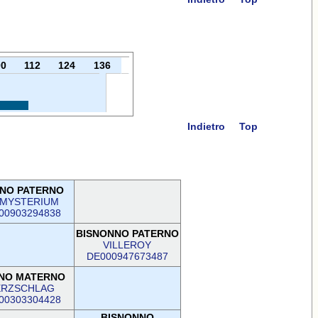
00
112
124
136
Indietro
Top
NO PATERNO
 MYSTERIUM
00903294838
BISNONNO PATERNO
VILLEROY
DE000947673487
NO MATERNO
ERZSCHLAG
00303304428
BISNONNO