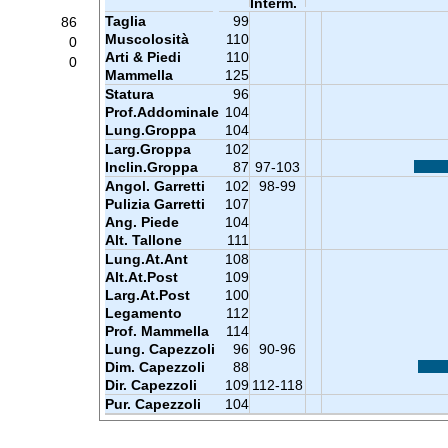
Interm.
Taglia
99
86
Muscolosità
110
0
Arti & Piedi
110
0
Mammella
125
Statura
96
Prof.Addominale
104
Lung.Groppa
104
Larg.Groppa
102
Inclin.Groppa
87
97-103
Angol. Garretti
102
98-99
Pulizia Garretti
107
Ang. Piede
104
Alt. Tallone
111
Lung.At.Ant
108
Alt.At.Post
109
Larg.At.Post
100
Legamento
112
Prof. Mammella
114
Lung. Capezzoli
96
90-96
Dim. Capezzoli
88
Dir. Capezzoli
109
112-118
Pur. Capezzoli
104