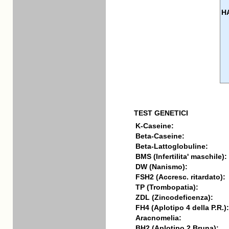
H
TEST GENETICI
K-Caseine:
Beta-Caseine:
Beta-Lattoglobuline:
BMS (Infertilita' maschile):
DW (Nanismo):
FSH2 (Accresc. ritardato):
TP (Trombopatia):
ZDL (Zincodeficenza):
FH4 (Aplotipo 4 della P.R.):
Aracnomelia:
BH2 (Aplotipo 2 Bruna):