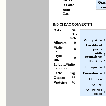
K-Cas
Gras
B.Latte
Prote
Beta-
Cas
INDICI DAC CONVERTITI
Data
09-
04-
2026
Mungibilità
1
Allevam.
0
Facilità al
Figlie
parto
0
ita.
Cell.
1
Figlie
somatiche
0
tot.
Fertilità
1
1a Latt.Figlie
Longevità
1
in 305 gg
Latte
0 kg
Persistenza
1
Grasso
%
Chetosi
Proteine
%
Salute
Salute dei
1
piedi