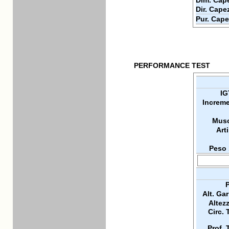
Dim. Cape
Dir. Cape
Pur. Cape
PERFORMANCE TEST
IG
Increme
Musc
Arti
Peso 
P
Alt. Ga
Altez
Circ. 
Prof. 