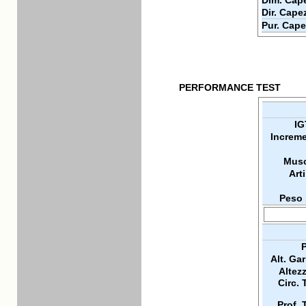
Dim. Cape
Dir. Cape
Pur. Cape
PERFORMANCE TEST
IG
Increme
Musc
Arti
Peso 
P
Alt. Ga
Altez
Circ. 
Prof. 