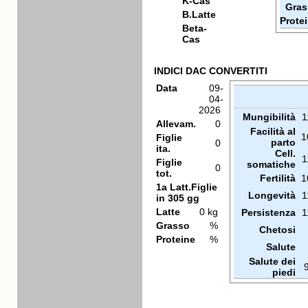
K-Cas
Gras
B.Latte
Prote
Beta-
Cas
INDICI DAC CONVERTITI
Data
09-
04-
2026
Mungibilità
1
Allevam.
0
Facilità al
1
Figlie
parto
0
ita.
Cell.
1
Figlie
somatiche
0
tot.
Fertilità
1
1a Latt.Figlie
Longevità
1
in 305 gg
Latte
0 kg
Persistenza
1
Grasso
%
Chetosi
Proteine
%
Salute
Salute dei
piedi