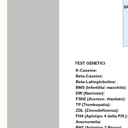
S
TEST GENETICI
K-Caseine:
Beta-Caseine:
Beta-Lattoglobuline:
BMS (Infertilita' maschile):
DW (Nanismo):
FSH2 (Accresc. ritardato):
TP (Trombopatia):
ZDL (Zincodeficenza):
FH4 (Aplotipo 4 della P.R.):
Aracnomelia:
BH2 (Aplotipo 2 Bruna):