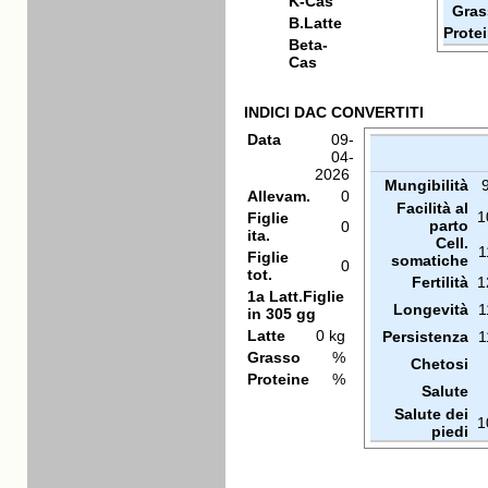
K-Cas
Gras
B.Latte
Prote
Beta-
Cas
INDICI DAC CONVERTITI
Data
09-
04-
2026
Mungibilità
Allevam.
0
Facilità al
1
Figlie
parto
0
ita.
Cell.
1
Figlie
somatiche
0
tot.
Fertilità
1
1a Latt.Figlie
Longevità
1
in 305 gg
Latte
0 kg
Persistenza
1
Grasso
%
Chetosi
Proteine
%
Salute
Salute dei
1
piedi