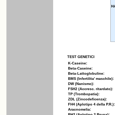
H
TEST GENETICI
K-Caseine:
Beta-Caseine:
Beta-Lattoglobuline:
BMS (Infertilita' maschile):
DW (Nanismo):
FSH2 (Accresc. ritardato):
TP (Trombopatia):
ZDL (Zincodeficenza):
FH4 (Aplotipo 4 della P.R.):
Aracnomelia:
BH2 (Aplotipo 2 Bruna):