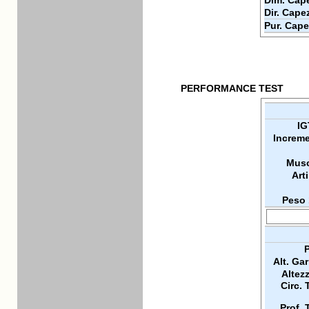
Dim. Cape
Dir. Cape
Pur. Cape
PERFORMANCE TEST
IG
Increme
Musc
Arti
Peso 
P
Alt. Ga
Altez
Circ. 
Prof. 