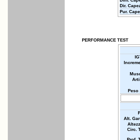
Dim. Cape
Dir. Cape
Pur. Cape
PERFORMANCE TEST
IG
Increme
Musc
Arti
Peso 
P
Alt. Ga
Altez
Circ. 
Prof. 