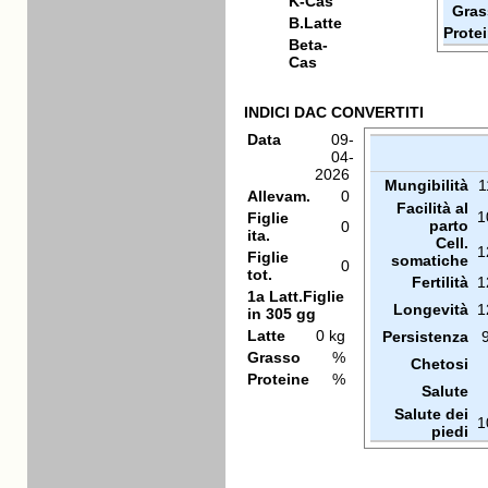
K-Cas
Gras
B.Latte
Prote
Beta-
Cas
INDICI DAC CONVERTITI
Data
09-
04-
2026
Mungibilità
1
Allevam.
0
Facilità al
1
Figlie
parto
0
ita.
Cell.
1
Figlie
somatiche
0
tot.
Fertilità
1
1a Latt.Figlie
Longevità
1
in 305 gg
Latte
0 kg
Persistenza
Grasso
%
Chetosi
Proteine
%
Salute
Salute dei
1
piedi