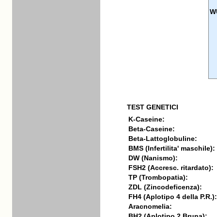
W
TEST GENETICI
K-Caseine:
Beta-Caseine:
Beta-Lattoglobuline:
BMS (Infertilita' maschile):
DW (Nanismo):
FSH2 (Accresc. ritardato):
TP (Trombopatia):
ZDL (Zincodeficenza):
FH4 (Aplotipo 4 della P.R.):
Aracnomelia:
BH2 (Aplotipo 2 Bruna):