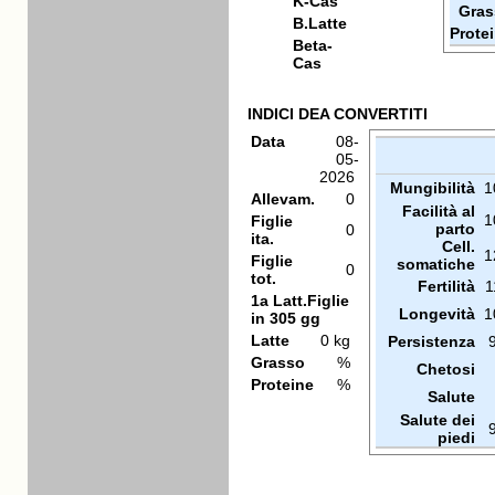
K-Cas
Gras
B.Latte
Prote
Beta-
Cas
INDICI DEA CONVERTITI
Data
08-
05-
2026
Mungibilità
1
Allevam.
0
Facilità al
1
Figlie
parto
0
ita.
Cell.
1
Figlie
somatiche
0
tot.
Fertilità
1
1a Latt.Figlie
Longevità
1
in 305 gg
Latte
0 kg
Persistenza
Grasso
%
Chetosi
Proteine
%
Salute
Salute dei
piedi