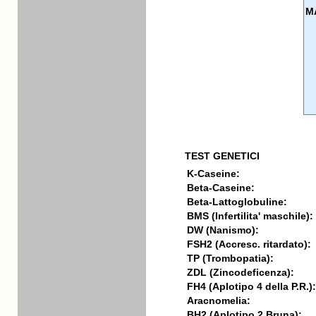
M
TEST GENETICI
K-Caseine:
Beta-Caseine:
Beta-Lattoglobuline:
BMS (Infertilita' maschile):
DW (Nanismo):
FSH2 (Accresc. ritardato):
TP (Trombopatia):
ZDL (Zincodeficenza):
FH4 (Aplotipo 4 della P.R.):
Aracnomelia:
BH2 (Aplotipo 2 Bruna):