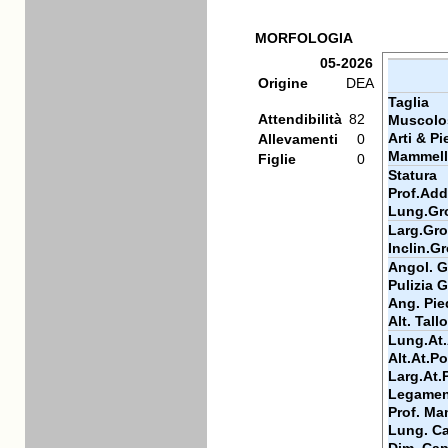
MORFOLOGIA
05-2026
Origine
DEA
Taglia
Attendibilità
82
Muscolo
Arti & Pi
Allevamenti
0
Mammell
Figlie
0
Statura
Prof.Ad
Lung.Gr
Larg.Gr
Inclin.G
Angol. Ga
Pulizia G
Ang. Pie
Alt. Tall
Lung.At
Alt.At.Po
Larg.At.
Legamen
Prof. Ma
Lung. Ca