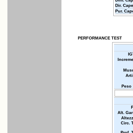
Dim. Cap
Dir. Cape
Pur. Cap
PERFORMANCE TEST
IG
Increme
Musc
Arti
Peso 
P
Alt. Ga
Altez
Circ. 
Prof. 