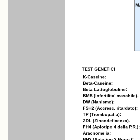
M
TEST GENETICI
K-Caseine:
Beta-Caseine:
Beta-Lattoglobuline:
BMS (Infertilita' maschile):
DW (Nanismo):
FSH2 (Accresc. ritardato):
TP (Trombopatia):
ZDL (Zincodeficenza):
FH4 (Aplotipo 4 della P.R.):
Aracnomelia:
BH2 (Aplotipo 2 Bruna):