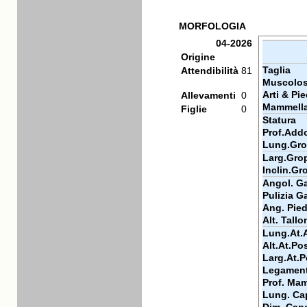
MORFOLOGIA
04-2026
Origine
Taglia
Attendibilità
81
Muscolos
Arti & Pie
Allevamenti
0
Mammell
Figlie
0
Statura
Prof.Add
Lung.Gr
Larg.Gro
Inclin.Gr
Angol. Ga
Pulizia Ga
Ang. Pie
Alt. Tallo
Lung.At.
Alt.At.Po
Larg.At.P
Legamen
Prof. Ma
Lung. Ca