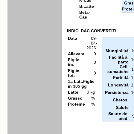
K-Cas
Gras
B.Latte
Prote
Beta-
Cas
INDICI DAC CONVERTITI
Data
09-
04-
2026
Mungibilità
1
Allevam.
0
Facilità al
1
Figlie
parto
0
ita.
Cell.
1
Figlie
somatiche
0
tot.
Fertilità
1
1a Latt.Figlie
Longevità
1
in 305 gg
Latte
0 kg
Persistenza
1
Grasso
%
Chetosi
Proteine
%
Salute
Salute dei
piedi