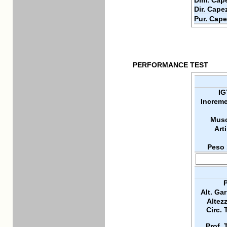
Dim. Cape
Dir. Cape
Pur. Cape
PERFORMANCE TEST
IG
Increme
Musc
Arti
Peso 
P
Alt. Ga
Altez
Circ. 
Prof. 