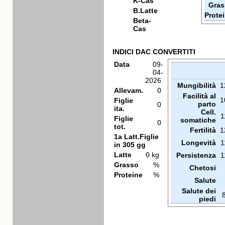
K-Cas
Gras
B.Latte
Prote
Beta-
Cas
INDICI DAC CONVERTITI
Data
09-
04-
2026
Mungibilità
1
Allevam.
0
Facilità al
1
Figlie
parto
0
ita.
Cell.
1
Figlie
somatiche
0
tot.
Fertilità
1
1a Latt.Figlie
Longevità
1
in 305 gg
Latte
0 kg
Persistenza
1
Grasso
%
Chetosi
Proteine
%
Salute
Salute dei
piedi