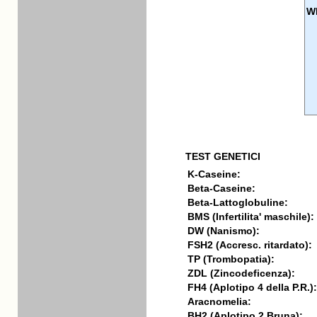
W
TEST GENETICI
K-Caseine:
Beta-Caseine:
Beta-Lattoglobuline:
BMS (Infertilita' maschile):
DW (Nanismo):
FSH2 (Accresc. ritardato):
TP (Trombopatia):
ZDL (Zincodeficenza):
FH4 (Aplotipo 4 della P.R.):
Aracnomelia:
BH2 (Aplotipo 2 Bruna):