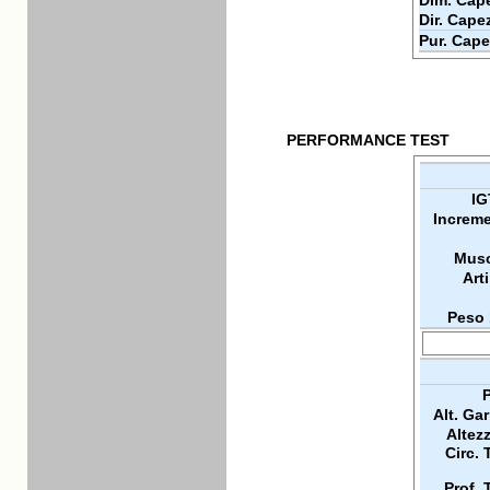
Dim. Cape
Dir. Cape
Pur. Cape
PERFORMANCE TEST
IG
Increme
Musc
Arti
Peso 
P
Alt. Ga
Altez
Circ. 
Prof. 