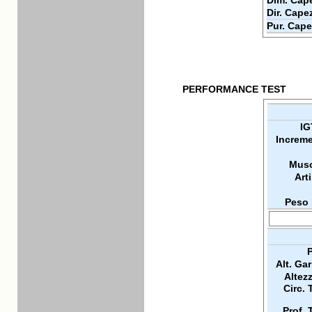
Dim. Cape
Dir. Cape
Pur. Cape
PERFORMANCE TEST
IG
Increme
Musc
Arti
Peso 
P
Alt. Ga
Altez
Circ. 
Prof. 