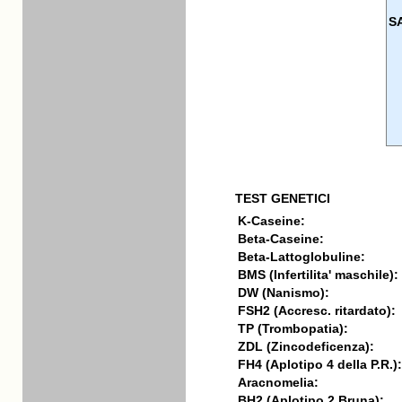
S
TEST GENETICI
K-Caseine:
Beta-Caseine:
Beta-Lattoglobuline:
BMS (Infertilita' maschile):
DW (Nanismo):
FSH2 (Accresc. ritardato):
TP (Trombopatia):
ZDL (Zincodeficenza):
FH4 (Aplotipo 4 della P.R.):
Aracnomelia:
BH2 (Aplotipo 2 Bruna):