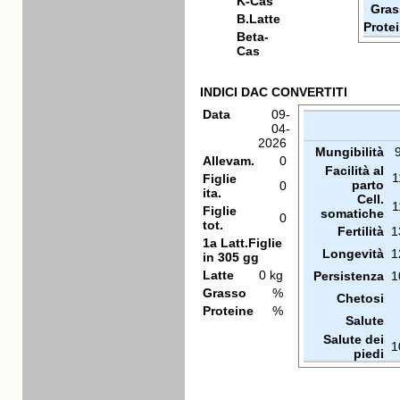
K-Cas
Gras
B.Latte
Prote
Beta-
Cas
INDICI DAC CONVERTITI
Data
09-
04-
2026
Mungibilità
Allevam.
0
Facilità al
1
Figlie
parto
0
ita.
Cell.
1
Figlie
somatiche
0
tot.
Fertilità
1
1a Latt.Figlie
Longevità
1
in 305 gg
Latte
0 kg
Persistenza
1
Grasso
%
Chetosi
Proteine
%
Salute
Salute dei
1
piedi