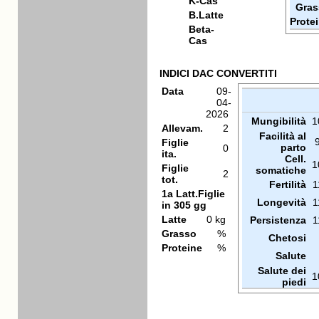
K-Cas
Gras
B.Latte
Prote
Beta-
Cas
INDICI DAC CONVERTITI
Data
09-
04-
2026
Mungibilità
1
Allevam.
2
Facilità al
Figlie
parto
0
ita.
Cell.
1
Figlie
somatiche
2
tot.
Fertilità
1
1a Latt.Figlie
Longevità
1
in 305 gg
Latte
0 kg
Persistenza
1
Grasso
%
Chetosi
Proteine
%
Salute
Salute dei
1
piedi