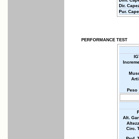
Dim. Cape
Dir. Cape
Pur. Cape
PERFORMANCE TEST
IG
Increme
Musc
Arti
Peso 
P
Alt. Ga
Altez
Circ. 
Prof. 