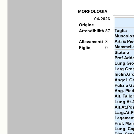
MORFOLOGIA
04-2026
Origine
Taglia
Attendibilità
87
Muscolos
Arti & Pie
Allevamenti
3
Mammell
Figlie
0
Statura
Prof.Add
Lung.Gr
Larg.Gro
Inclin.Gr
Angol. Ga
Pulizia Ga
Ang. Pie
Alt. Tallo
Lung.At.
Alt.At.Po
Larg.At.P
Legamen
Prof. Ma
Lung. Ca