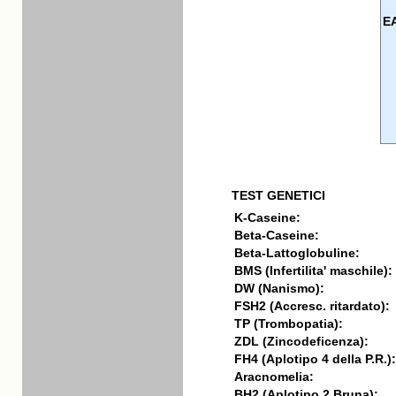
E
TEST GENETICI
K-Caseine:
Beta-Caseine:
Beta-Lattoglobuline:
BMS (Infertilita' maschile):
DW (Nanismo):
FSH2 (Accresc. ritardato):
TP (Trombopatia):
ZDL (Zincodeficenza):
FH4 (Aplotipo 4 della P.R.):
Aracnomelia:
BH2 (Aplotipo 2 Bruna):