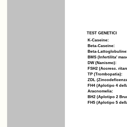
TEST GENETICI
K-Caseine:
Beta-Caseine:
Beta-Lattoglobuline
BMS (Infertilita' mas
DW (Nanismo):
FSH2 (Accresc. ritar
TP (Trombopatia):
ZDL (Zincodeficenza
FH4 (Aplotipo 4 della
Aracnomelia:
BH2 (Aplotipo 2 Bru
FH5 (Aplotipo 5 della