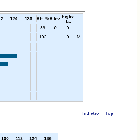
Figlie
12
124
136
Att. %
Allev.
ita.
89
0
0
102
0
M
Indietro
Top
100
112
124
136