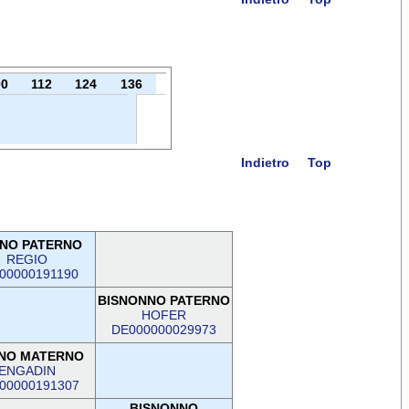
00
112
124
136
Indietro
Top
NO PATERNO
REGIO
00000191190
BISNONNO PATERNO
HOFER
DE000000029973
NO MATERNO
ENGADIN
00000191307
BISNONNO