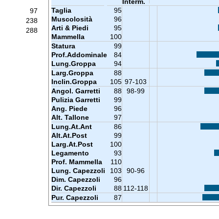
Interm.
Taglia
95
97
Muscolosità
96
238
Arti & Piedi
95
288
Mammella
100
Statura
99
Prof.Addominale
84
Lung.Groppa
94
Larg.Groppa
88
Inclin.Groppa
105
97-103
Angol. Garretti
88
98-99
Pulizia Garretti
99
Ang. Piede
96
Alt. Tallone
97
Lung.At.Ant
86
Alt.At.Post
99
Larg.At.Post
100
Legamento
93
Prof. Mammella
110
Lung. Capezzoli
103
90-96
Dim. Capezzoli
96
Dir. Capezzoli
88
112-118
Pur. Capezzoli
87