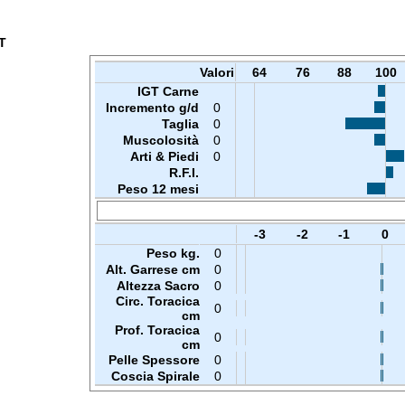
T
Valori
64
76
88
100
IGT Carne
Incremento g/d
0
Taglia
0
Muscolosità
0
Arti & Piedi
0
R.F.I.
Peso 12 mesi
-3
-2
-1
0
Peso kg.
0
Alt. Garrese cm
0
Altezza Sacro
0
Circ. Toracica
0
cm
Prof. Toracica
0
cm
Pelle Spessore
0
Coscia Spirale
0