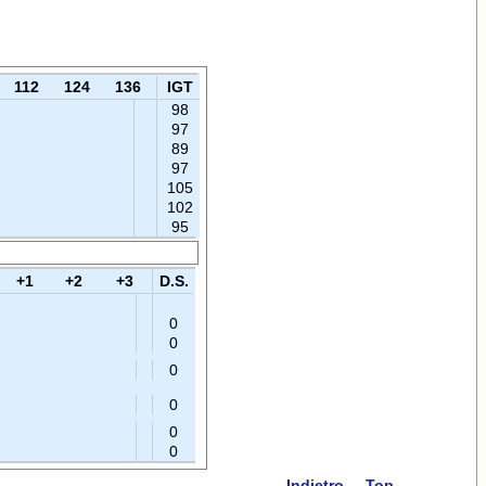
112
124
136
IGT
98
97
89
97
105
102
95
+1
+2
+3
D.S.
0
0
0
0
0
0
Indietro
Top