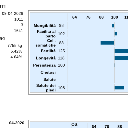
ITI
09-04-2026
64
76
88
100
1
1011
3
Mungibilità
98
1641
Facilità al
102
parto
 gg
Cell.
88
somatiche
7755 kg
Fertilità
125
5.42%
4.64%
Longevità
118
Persistenza
100
Chetosi
Salute
Salute dei
108
piedi
04-2026
Ott.
64
76
88