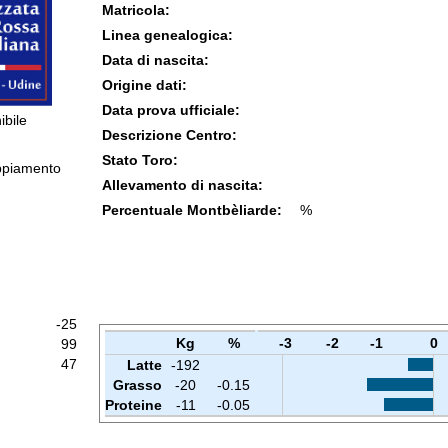
Matricola:
Linea genealogica:
Data di nascita:
Origine dati:
Data prova ufficiale:
ibile
Descrizione Centro:
Stato Toro:
ppiamento
Allevamento di nascita:
Percentuale Montbèliarde:
%
-25
Kg
%
-3
-2
-1
0
99
47
Latte
-192
Grasso
-20
-0.15
Proteine
-11
-0.05