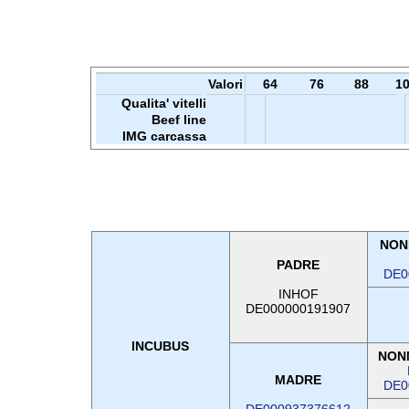
Valori
64
76
88
1
Qualita' vitelli
Beef line
IMG carcassa
NON
PADRE
DE0
INHOF
DE000000191907
INCUBUS
NON
MADRE
DE0