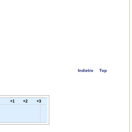
Indietro
Top
+1
+2
+3