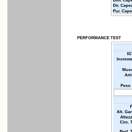
Dim. Cape
Dir. Cape
Pur. Cape
PERFORMANCE TEST
IG
Increme
Musc
Arti
Peso 
P
Alt. Ga
Altez
Circ. 
Prof. 