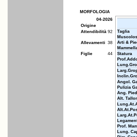
MORFOLOGIA
04-2026
Origine
Taglia
Attendibilità
92
Muscolos
Arti & Pie
Allevamenti
38
Mammell
Figlie
44
Statura
Prof.Add
Lung.Gr
Larg.Gro
Inclin.Gr
Angol. Ga
Pulizia Ga
Ang. Pie
Alt. Tallo
Lung.At.
Alt.At.Po
Larg.At.P
Legamen
Prof. Ma
Lung. Ca