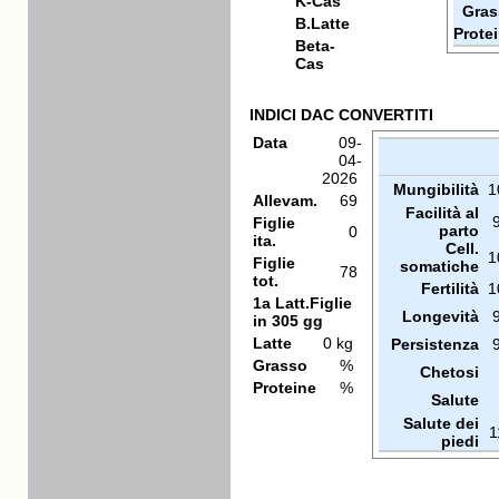
K-Cas
Gras
B.Latte
Prote
Beta-
Cas
INDICI DAC CONVERTITI
Data
09-
04-
2026
Mungibilità
1
Allevam.
69
Facilità al
Figlie
parto
0
ita.
Cell.
1
Figlie
somatiche
78
tot.
Fertilità
1
1a Latt.Figlie
Longevità
in 305 gg
Latte
0 kg
Persistenza
Grasso
%
Chetosi
Proteine
%
Salute
Salute dei
1
piedi