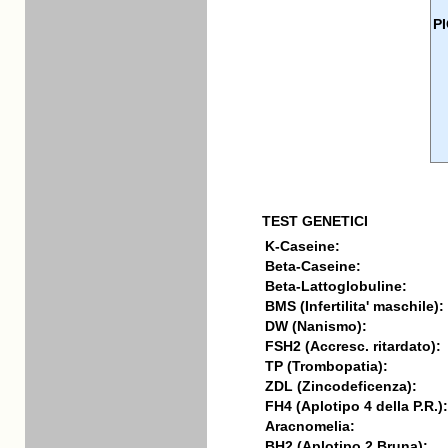
P
TEST GENETICI
K-Caseine:
Beta-Caseine:
Beta-Lattoglobuline:
BMS (Infertilita' maschile):
DW (Nanismo):
FSH2 (Accresc. ritardato):
TP (Trombopatia):
ZDL (Zincodeficenza):
FH4 (Aplotipo 4 della P.R.):
Aracnomelia:
BH2 (Aplotipo 2 Bruna):