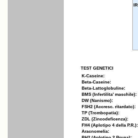
I
TEST GENETICI
K-Caseine:
Beta-Caseine:
Beta-Lattoglobuline:
BMS (Infertilita' maschile):
DW (Nanismo):
FSH2 (Accresc. ritardato):
TP (Trombopatia):
ZDL (Zincodeficenza):
FH4 (Aplotipo 4 della P.R.):
Aracnomelia:
BH2 (Aplotipo 2 Bruna):