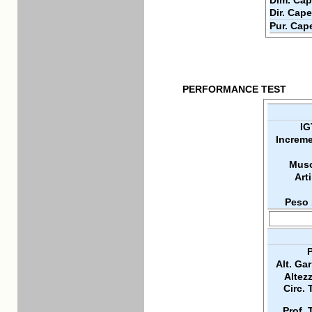
Dim. Cap
Dir. Cape
Pur. Cap
PERFORMANCE TEST
IG
Increme
Musc
Arti
Peso 
P
Alt. Ga
Altez
Circ. 
Prof. 