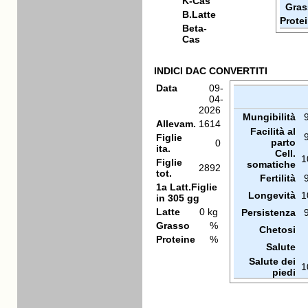
K-Cas
Gras
B.Latte
Prote
Beta-
Cas
INDICI DAC CONVERTITI
Data
09-
04-
2026
Mungibilità
Allevam.
1614
Facilità al
Figlie
parto
0
ita.
Cell.
1
Figlie
somatiche
2892
tot.
Fertilità
1a Latt.Figlie
Longevità
1
in 305 gg
Latte
0 kg
Persistenza
Grasso
%
Chetosi
Proteine
%
Salute
Salute dei
1
piedi