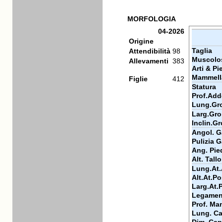
MORFOLOGIA
04-2026
Origine
Taglia
Attendibilità
98
Muscolos
Allevamenti
383
Arti & Pi
Mammell
Figlie
412
Statura
Prof.Add
Lung.Gr
Larg.Gr
Inclin.G
Angol. Ga
Pulizia G
Ang. Pie
Alt. Tall
Lung.At.
Alt.At.Po
Larg.At.
Legamen
Prof. Ma
Lung. Ca