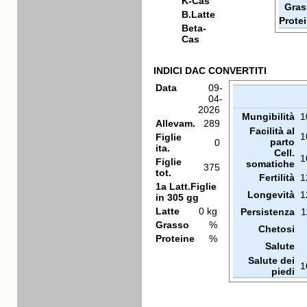
K-Cas
Gras
B.Latte
Prote
Beta-
Cas
INDICI DAC CONVERTITI
Data
09-
04-
2026
Mungibilità
1
Allevam.
289
Facilità al
1
Figlie
parto
0
ita.
Cell.
1
Figlie
somatiche
375
tot.
Fertilità
1
1a Latt.Figlie
Longevità
1
in 305 gg
Latte
0 kg
Persistenza
1
Grasso
%
Chetosi
Proteine
%
Salute
Salute dei
1
piedi