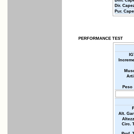
Dim. Cape
Dir. Cape
Pur. Cape
PERFORMANCE TEST
IG
Increme
Musc
Arti
Peso 
P
Alt. Ga
Altez
Circ. 
Prof. 