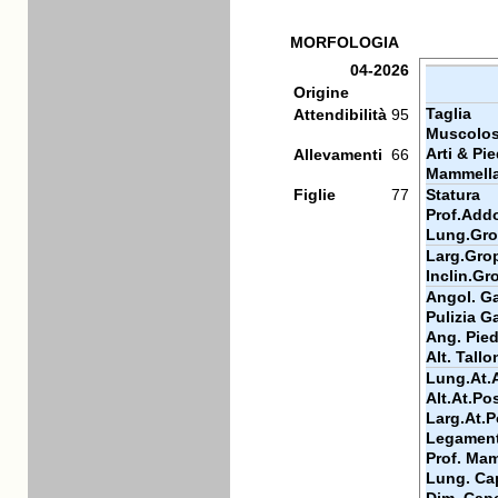
MORFOLOGIA
04-2026
Origine
Taglia
Attendibilità
95
Muscolos
Arti & Pie
Allevamenti
66
Mammell
Figlie
77
Statura
Prof.Add
Lung.Gr
Larg.Gro
Inclin.Gr
Angol. Ga
Pulizia Ga
Ang. Pie
Alt. Tallo
Lung.At.
Alt.At.Po
Larg.At.P
Legamen
Prof. Ma
Lung. Ca