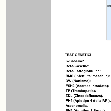
I
TEST GENETICI
K-Caseine:
Beta-Caseine:
Beta-Lattoglobuline:
BMS (Infertilita' maschile):
DW (Nanismo):
FSH2 (Accresc. ritardato):
TP (Trombopatia):
ZDL (Zincodeficenza):
FH4 (Aplotipo 4 della P.R.):
Aracnomelia:
BH2 (Aplotipo 2 Bruna):