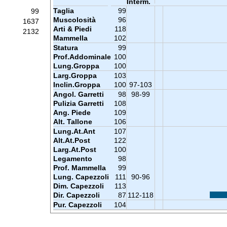
Interm.
Taglia
99
99
Muscolosità
96
1637
Arti & Piedi
118
2132
Mammella
102
Statura
99
Prof.Addominale
100
Lung.Groppa
100
Larg.Groppa
103
Inclin.Groppa
100
97-103
Angol. Garretti
98
98-99
Pulizia Garretti
108
Ang. Piede
109
Alt. Tallone
106
Lung.At.Ant
107
Alt.At.Post
122
Larg.At.Post
100
Legamento
98
Prof. Mammella
99
Lung. Capezzoli
111
90-96
Dim. Capezzoli
113
Dir. Capezzoli
87
112-118
Pur. Capezzoli
104