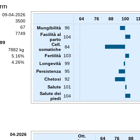
ITI
09-04-2026
64
76
88
100
1
3500
67
Mungibilità
96
7749
Facilità al
104
parto
 gg
Cell.
84
somatiche
7882 kg
Fertilità
103
5.16%
4.26%
Longevità
99
Persistenza
95
Chetosi
92
Salute
101
Salute dei
104
piedi
04-2026
Ott.
64
76
88