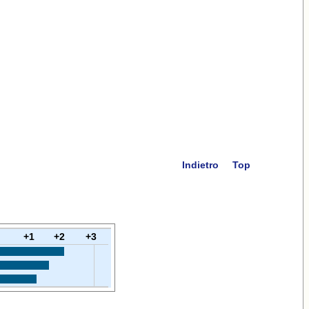
Indietro
Top
+1
+2
+3