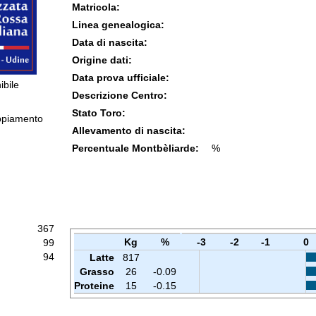
Matricola:
Linea genealogica:
Data di nascita:
Origine dati:
Data prova ufficiale:
ibile
Descrizione Centro:
Stato Toro:
ppiamento
Allevamento di nascita:
Percentuale Montbèliarde:
%
367
Kg
%
-3
-2
-1
0
99
94
Latte
817
Grasso
26
-0.09
Proteine
15
-0.15