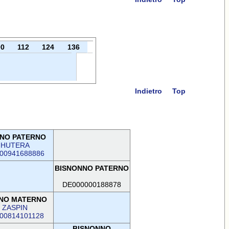
00
112
124
136
Indietro
Top
NO PATERNO
HUTERA
00941688886
BISNONNO PATERNO
DE000000188878
NO MATERNO
ZASPIN
00814101128
BISNONNO