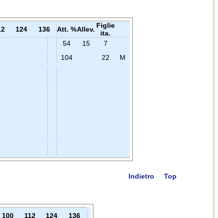
Figlie
12
124
136
Att. %
Allev.
ita.
54
15
7
104
22
M
Indietro
Top
100
112
124
136