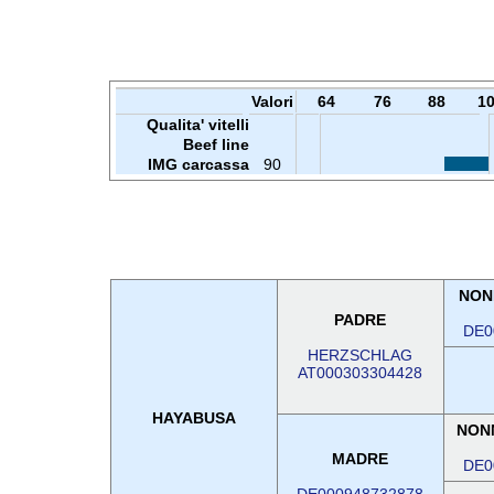
Valori
64
76
88
1
Qualita' vitelli
Beef line
IMG carcassa
90
NON
PADRE
DE0
HERZSCHLAG
AT000303304428
HAYABUSA
NON
MADRE
DE0