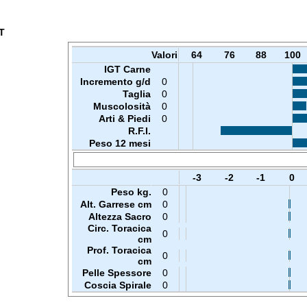
T
Valori
64
76
88
100
IGT Carne
Incremento g/d
0
Taglia
0
Muscolosità
0
Arti & Piedi
0
R.F.I.
Peso 12 mesi
-3
-2
-1
0
Peso kg.
0
Alt. Garrese cm
0
Altezza Sacro
0
Circ. Toracica
0
cm
Prof. Toracica
0
cm
Pelle Spessore
0
Coscia Spirale
0