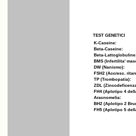
TEST GENETICI
K-Caseine:
Beta-Caseine:
Beta-Lattoglobuline
BMS (Infertilita' mas
DW (Nanismo):
FSH2 (Accresc. ritar
TP (Trombopatia):
ZDL (Zincodeficenza
FH4 (Aplotipo 4 della
Aracnomelia:
BH2 (Aplotipo 2 Bru
FH5 (Aplotipo 5 della