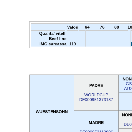
Valori
64
76
88
1
Qualita' vitelli
Beef line
IMG carcassa
119
NON
GS
PADRE
AT0
WORLDCUP
DE000951373137
WUESTENSOHN
NON
MADRE
DE0