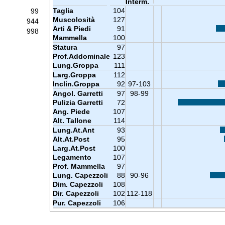
Interm.
Taglia
104
99
Muscolosità
127
944
Arti & Piedi
91
998
Mammella
100
Statura
97
Prof.Addominale
123
Lung.Groppa
111
Larg.Groppa
112
Inclin.Groppa
92
97-103
Angol. Garretti
97
98-99
Pulizia Garretti
72
Ang. Piede
107
Alt. Tallone
114
Lung.At.Ant
93
Alt.At.Post
95
Larg.At.Post
100
Legamento
107
Prof. Mammella
97
Lung. Capezzoli
88
90-96
Dim. Capezzoli
108
Dir. Capezzoli
102
112-118
Pur. Capezzoli
106