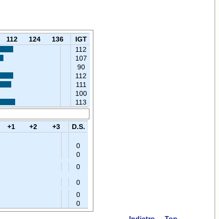
112
124
136
IGT
112
107
90
112
111
100
113
+1
+2
+3
D.S.
0
0
0
0
0
0
Indietro
Top