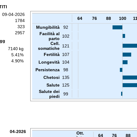
ITI
09-04-2026
64
76
88
100
1
1784
323
Mungibilità
92
2957
Facilità al
102
parto
 gg
Cell.
121
somatiche
7140 kg
Fertilità
107
5.41%
4.90%
Longevità
104
Persistenza
98
Chetosi
135
Salute
125
Salute dei
99
piedi
04-2026
Ott.
64
76
88