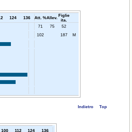
Figlie
12
124
136
Att. %
Allev.
ita.
71
75
52
102
187
M
Indietro
Top
100
112
124
136