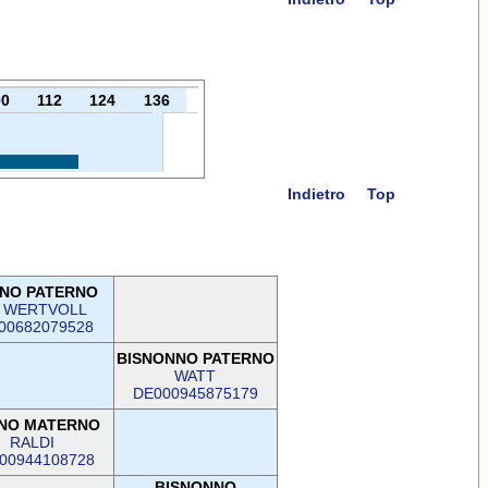
00
112
124
136
Indietro
Top
NO PATERNO
 WERTVOLL
00682079528
BISNONNO PATERNO
WATT
DE000945875179
NO MATERNO
RALDI
00944108728
BISNONNO