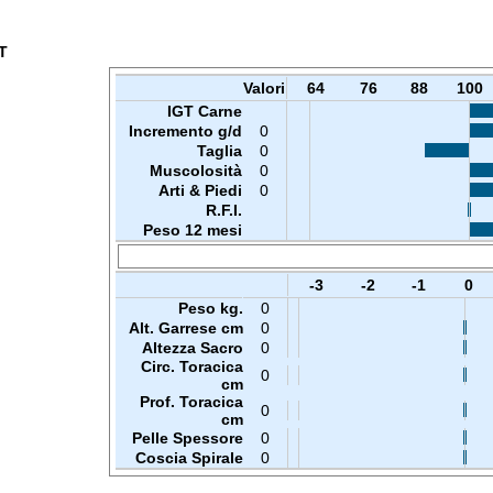
T
Valori
64
76
88
100
IGT Carne
Incremento g/d
0
Taglia
0
Muscolosità
0
Arti & Piedi
0
R.F.I.
Peso 12 mesi
-3
-2
-1
0
Peso kg.
0
Alt. Garrese cm
0
Altezza Sacro
0
Circ. Toracica
0
cm
Prof. Toracica
0
cm
Pelle Spessore
0
Coscia Spirale
0