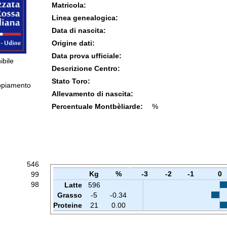
Matricola:
Linea genealogica:
Data di nascita:
Origine dati:
Data prova ufficiale:
ibile
Descrizione Centro:
Stato Toro:
ppiamento
Allevamento di nascita:
Percentuale Montbèliarde:
%
546
Kg
%
-3
-2
-1
0
99
98
Latte
596
Grasso
-5
-0.34
Proteine
21
0.00