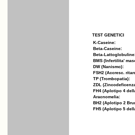
TEST GENETICI
K-Caseine:
Beta-Caseine:
Beta-Lattoglobuline
BMS (Infertilita' mas
DW (Nanismo):
FSH2 (Accresc. ritar
TP (Trombopatia):
ZDL (Zincodeficenza
FH4 (Aplotipo 4 della
Aracnomelia:
BH2 (Aplotipo 2 Bru
FH5 (Aplotipo 5 della