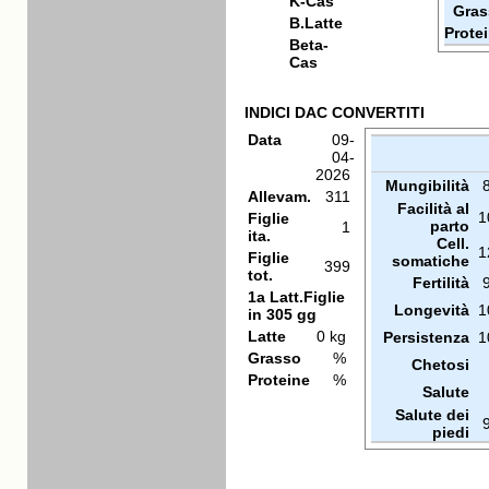
K-Cas
Gras
B.Latte
Prote
Beta-
Cas
INDICI DAC CONVERTITI
Data
09-
04-
2026
Mungibilità
Allevam.
311
Facilità al
1
Figlie
parto
1
ita.
Cell.
1
Figlie
somatiche
399
tot.
Fertilità
1a Latt.Figlie
Longevità
1
in 305 gg
Latte
0 kg
Persistenza
1
Grasso
%
Chetosi
Proteine
%
Salute
Salute dei
piedi