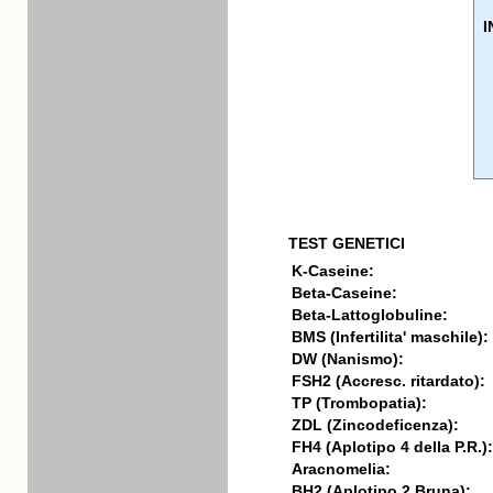
I
TEST GENETICI
K-Caseine:
Beta-Caseine:
Beta-Lattoglobuline:
BMS (Infertilita' maschile):
DW (Nanismo):
FSH2 (Accresc. ritardato):
TP (Trombopatia):
ZDL (Zincodeficenza):
FH4 (Aplotipo 4 della P.R.):
Aracnomelia:
BH2 (Aplotipo 2 Bruna):