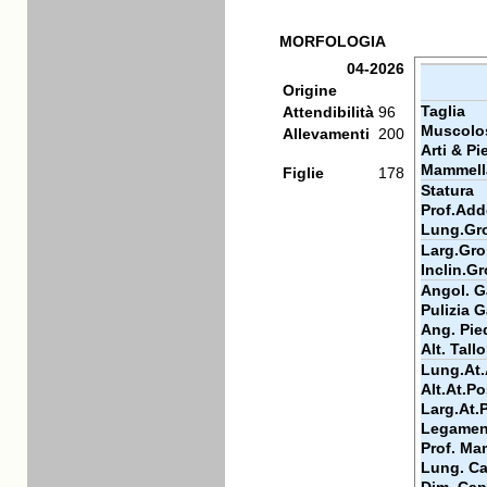
MORFOLOGIA
04-2026
Origine
Taglia
Attendibilità
96
Muscolos
Allevamenti
200
Arti & Pi
Mammell
Figlie
178
Statura
Prof.Add
Lung.Gr
Larg.Gr
Inclin.G
Angol. Ga
Pulizia G
Ang. Pie
Alt. Tall
Lung.At.
Alt.At.Po
Larg.At.
Legamen
Prof. Ma
Lung. Ca