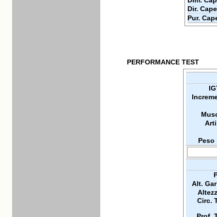
Dim. Cap
Dir. Cape
Pur. Cap
PERFORMANCE TEST
IG
Increme
Musc
Arti
Peso 
P
Alt. Ga
Altez
Circ. 
Prof. 