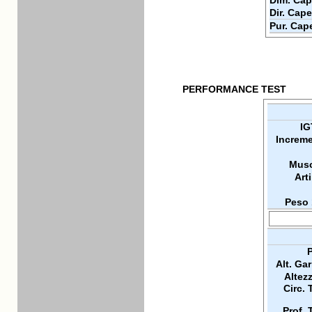
Dim. Cap
Dir. Cape
Pur. Cap
PERFORMANCE TEST
IG
Increme
Musc
Arti
Peso 
P
Alt. Ga
Altez
Circ. 
Prof. 