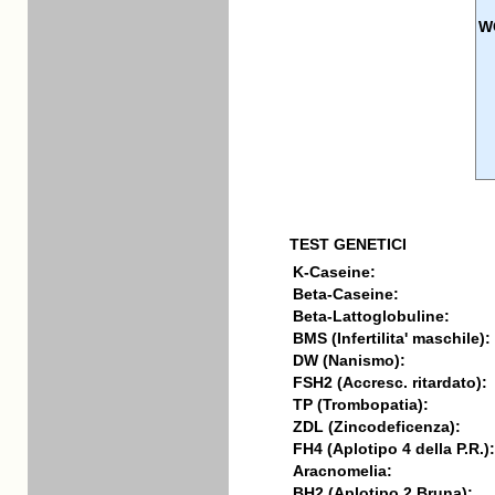
W
TEST GENETICI
K-Caseine:
Beta-Caseine:
Beta-Lattoglobuline:
BMS (Infertilita' maschile):
DW (Nanismo):
FSH2 (Accresc. ritardato):
TP (Trombopatia):
ZDL (Zincodeficenza):
FH4 (Aplotipo 4 della P.R.):
Aracnomelia:
BH2 (Aplotipo 2 Bruna):