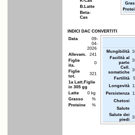
K-Cas
Gras
B.Latte
Prote
Beta-
Cas
INDICI DAC CONVERTITI
Data
09-
04-
2026
Mungibilità
1
Allevam.
241
Facilità al
1
Figlie
parto
0
ita.
Cell.
1
Figlie
somatiche
321
tot.
Fertilità
1a Latt.Figlie
Longevità
1
in 305 gg
Latte
0 kg
Persistenza
1
Grasso
%
Chetosi
Proteine
%
Salute
Salute dei
1
piedi