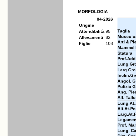
MORFOLOGIA
04-2026
Origine
Taglia
Attendibilità
95
Muscolos
Allevamenti
82
Arti & Pi
Figlie
108
Mammell
Statura
Prof.Add
Lung.Gr
Larg.Gr
Inclin.G
Angol. Ga
Pulizia G
Ang. Pie
Alt. Tall
Lung.At.
Alt.At.Po
Larg.At.
Legamen
Prof. Ma
Lung. Ca