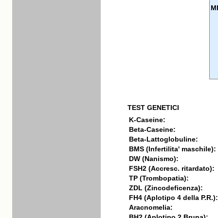
M
TEST GENETICI
K-Caseine:
Beta-Caseine:
Beta-Lattoglobuline:
BMS (Infertilita' maschile):
DW (Nanismo):
FSH2 (Accresc. ritardato):
TP (Trombopatia):
ZDL (Zincodeficenza):
FH4 (Aplotipo 4 della P.R.):
Aracnomelia:
BH2 (Aplotipo 2 Bruna):