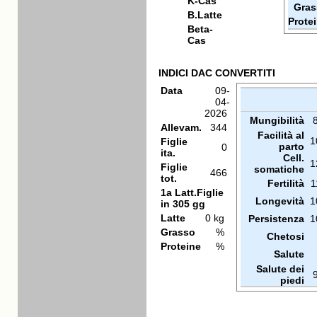
K-Cas
Gras
B.Latte
Prote
Beta-
Cas
INDICI DAC CONVERTITI
Data
09-
04-
2026
Mungibilità
Allevam.
344
Facilità al
1
Figlie
parto
0
ita.
Cell.
1
Figlie
somatiche
466
tot.
Fertilità
1
1a Latt.Figlie
Longevità
1
in 305 gg
Latte
0 kg
Persistenza
1
Grasso
%
Chetosi
Proteine
%
Salute
Salute dei
piedi