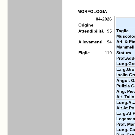
MORFOLOGIA
04-2026
Origine
Taglia
Attendibilità
95
Muscolos
Arti & Pi
Allevamenti
94
Mammell
Figlie
119
Statura
Prof.Add
Lung.Gr
Larg.Gr
Inclin.G
Angol. Ga
Pulizia G
Ang. Pie
Alt. Tall
Lung.At.
Alt.At.Po
Larg.At.
Legamen
Prof. Ma
Lung. Ca