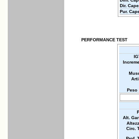
Dim. Cap
Dir. Cape
Pur. Cape
PERFORMANCE TEST
IG
Increme
Musc
Arti
Peso 
P
Alt. Ga
Altez
Circ. 
Prof. 