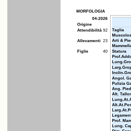
MORFOLOGIA
04-2026
Origine
Taglia
Attendibilità
92
Muscolos
Arti & Pie
Allevamenti
23
Mammell
Figlie
40
Statura
Prof.Add
Lung.Gr
Larg.Gro
Inclin.Gr
Angol. Ga
Pulizia Ga
Ang. Pie
Alt. Tallo
Lung.At.
Alt.At.Po
Larg.At.P
Legamen
Prof. Ma
Lung. Ca