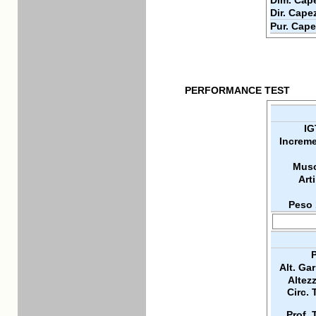
Dim. Cape
Dir. Cape
Pur. Cape
PERFORMANCE TEST
IG
Increme
Musc
Arti
Peso 
P
Alt. Ga
Altez
Circ. 
Prof. 