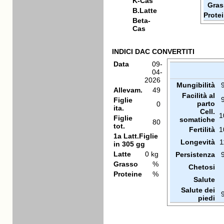
K-Cas
Gras
B.Latte
Prote
Beta-
Cas
INDICI DAC CONVERTITI
Data
09-
04-
2026
Mungibilità
Allevam.
49
Facilità al
Figlie
parto
0
ita.
Cell.
1
Figlie
somatiche
80
tot.
Fertilità
1
1a Latt.Figlie
Longevità
1
in 305 gg
Latte
0 kg
Persistenza
Grasso
%
Chetosi
Proteine
%
Salute
Salute dei
piedi