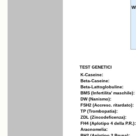
W
TEST GENETICI
K-Caseine:
Beta-Caseine:
Beta-Lattoglobuline:
BMS (Infertilita' maschile):
DW (Nanismo):
FSH2 (Accresc. ritardato):
TP (Trombopatia):
ZDL (Zincodeficenza):
FH4 (Aplotipo 4 della P.R.):
Aracnomelia:
BH2 (Aplotipo 2 Bruna):