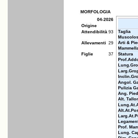
MORFOLOGIA
04-2026
Origine
Taglia
Attendibilità
93
Muscolos
Arti & Pie
Allevamenti
29
Mammell
Figlie
37
Statura
Prof.Add
Lung.Gr
Larg.Gro
Inclin.Gr
Angol. Ga
Pulizia Ga
Ang. Pie
Alt. Tallo
Lung.At.
Alt.At.Po
Larg.At.P
Legamen
Prof. Ma
Lung. Ca