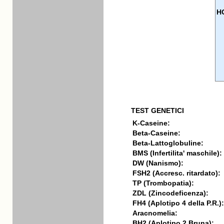
H
TEST GENETICI
K-Caseine:
Beta-Caseine:
Beta-Lattoglobuline:
BMS (Infertilita' maschile):
DW (Nanismo):
FSH2 (Accresc. ritardato):
TP (Trombopatia):
ZDL (Zincodeficenza):
FH4 (Aplotipo 4 della P.R.):
Aracnomelia:
BH2 (Aplotipo 2 Bruna):