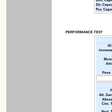
Dim. Cape
Dir. Cape
Pur. Cape
PERFORMANCE TEST
IG
Increme
Musc
Arti
Peso 
P
Alt. Ga
Altez
Circ. 
Prof. 