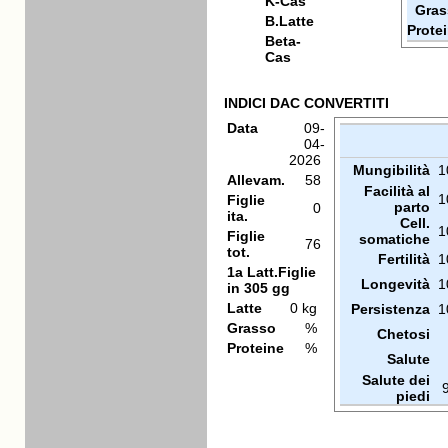
K-Cas
Gras
B.Latte
Prote
Beta-
Cas
INDICI DAC CONVERTITI
Data
09-
04-
2026
Mungibilità
1
Allevam.
58
Facilità al
1
Figlie
parto
0
ita.
Cell.
1
Figlie
somatiche
76
tot.
Fertilità
1
1a Latt.Figlie
Longevità
1
in 305 gg
Latte
0 kg
Persistenza
1
Grasso
%
Chetosi
Proteine
%
Salute
Salute dei
piedi