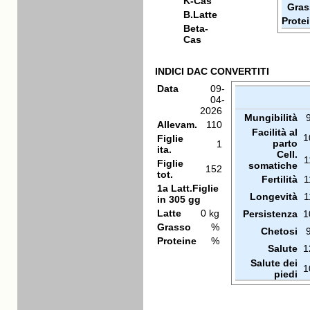
K-Cas
Gras
B.Latte
Prote
Beta-
Cas
INDICI DAC CONVERTITI
Data
09-
04-
2026
Mungibilità
Allevam.
110
Facilità al
1
Figlie
parto
1
ita.
Cell.
1
Figlie
somatiche
152
tot.
Fertilità
1
1a Latt.Figlie
Longevità
1
in 305 gg
Latte
0 kg
Persistenza
1
Grasso
%
Chetosi
Proteine
%
Salute
1
Salute dei
1
piedi