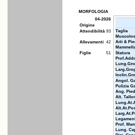
MORFOLOGIA
04-2026
Origine
Taglia
Attendibilità
93
Muscolos
Arti & Pie
Allevamenti
42
Mammell
Figlie
51
Statura
Prof.Add
Lung.Gr
Larg.Gro
Inclin.Gr
Angol. Ga
Pulizia Ga
Ang. Pie
Alt. Tallo
Lung.At.
Alt.At.Po
Larg.At.P
Legamen
Prof. Ma
Lung. Ca