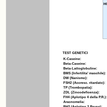
H
TEST GENETICI
K-Caseine:
Beta-Caseine:
Beta-Lattoglobuline:
BMS (Infertilita' maschile):
DW (Nanismo):
FSH2 (Accresc. ritardato):
TP (Trombopatia):
ZDL (Zincodeficenza):
FH4 (Aplotipo 4 della P.R.):
Aracnomelia:
BH2 (Aplotipo 2 Bruna):