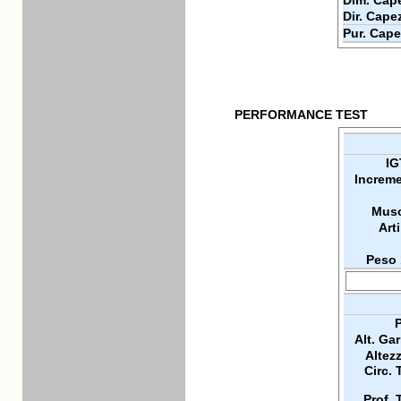
Dim. Cape
Dir. Cape
Pur. Cape
PERFORMANCE TEST
IG
Increme
Musc
Arti
Peso 
P
Alt. Ga
Altez
Circ. 
Prof. 