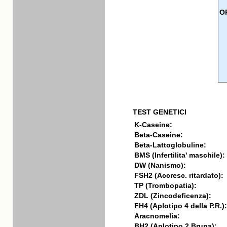
O
TEST GENETICI
K-Caseine:
Beta-Caseine:
Beta-Lattoglobuline:
BMS (Infertilita' maschile):
DW (Nanismo):
FSH2 (Accresc. ritardato):
TP (Trombopatia):
ZDL (Zincodeficenza):
FH4 (Aplotipo 4 della P.R.):
Aracnomelia:
BH2 (Aplotipo 2 Bruna):