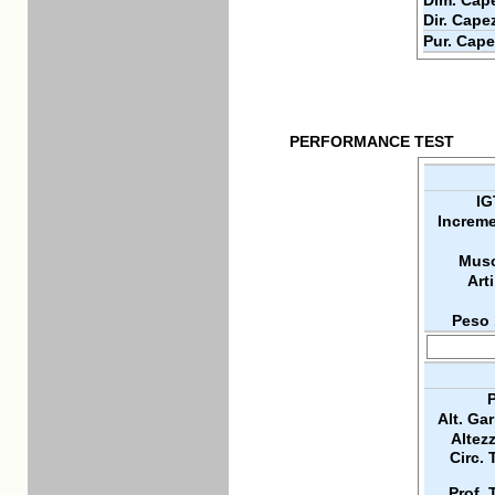
Dim. Cape
Dir. Cape
Pur. Cape
PERFORMANCE TEST
IG
Increme
Musc
Arti
Peso 
P
Alt. Ga
Altez
Circ. 
Prof. 