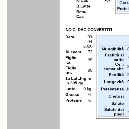
K-Cas
AA
Gras
B.Latte
Prote
Beta-
Cas
INDICI DAC CONVERTITI
Data
09-
04-
2026
Mungibilità
Allevam.
72
Facilità al
Figlie
parto
95
ita.
Cell.
Figlie
somatiche
95
tot.
Fertilità
1a Latt.Figlie
Longevità
in 305 gg
Latte
0 kg
Persistenza
1
Grasso
%
Chetosi
Proteine
%
Salute
Salute dei
piedi