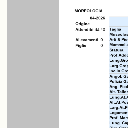
MORFOLOGIA
04-2026
Origine
Taglia
Attendibilità
40
Muscolos
Arti & Pie
Allevamenti
0
Mammell
Figlie
0
Statura
Prof.Add
Lung.Gr
Larg.Gro
Inclin.Gr
Angol. Ga
Pulizia Ga
Ang. Pie
Alt. Tallo
Lung.At.
Alt.At.Po
Larg.At.P
Legamen
Prof. Ma
Lung. Ca