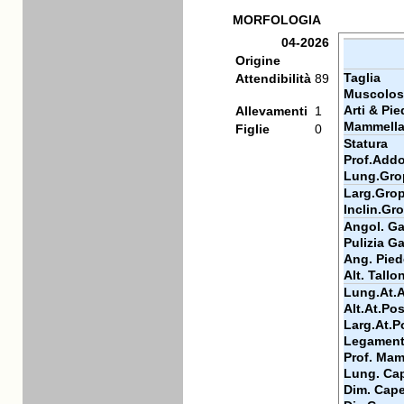
MORFOLOGIA
04-2026
Origine
Taglia
Attendibilità
89
Muscolos
Arti & Pie
Allevamenti
1
Mammell
Figlie
0
Statura
Prof.Add
Lung.Gro
Larg.Gro
Inclin.Gr
Angol. Gar
Pulizia Ga
Ang. Pied
Alt. Tallo
Lung.At.
Alt.At.Pos
Larg.At.P
Legamen
Prof. Mam
Lung. Cap
Dim. Cape