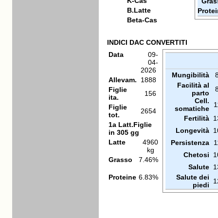
K-Cas
Gras
B.Latte
Prote
Beta-Cas
INDICI DAC CONVERTITI
Data
09-
04-
2026
Mungibilità
Allevam.
1888
Facilità al
Figlie
parto
156
ita.
Cell.
1
Figlie
somatiche
2654
tot.
Fertilità
1
1a Latt.Figlie
Longevità
1
in 305 gg
Latte
4960
Persistenza
1
kg
Chetosi
1
Grasso
7.46%
Salute
1
Proteine
6.83%
Salute dei
1
piedi