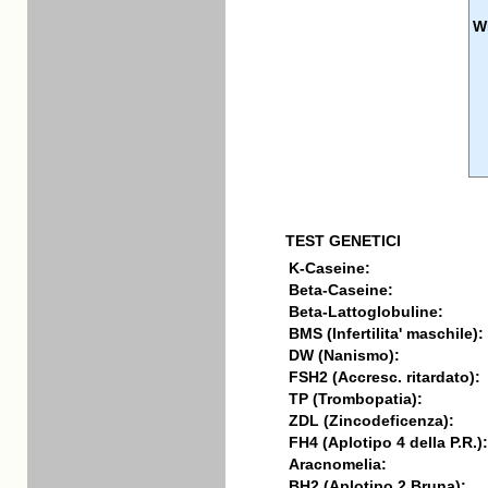
W
TEST GENETICI
K-Caseine:
Beta-Caseine:
Beta-Lattoglobuline:
BMS (Infertilita' maschile):
DW (Nanismo):
FSH2 (Accresc. ritardato):
TP (Trombopatia):
ZDL (Zincodeficenza):
FH4 (Aplotipo 4 della P.R.):
Aracnomelia:
BH2 (Aplotipo 2 Bruna):