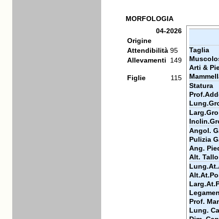
MORFOLOGIA
04-2026
Origine
Taglia
Attendibilità
95
Muscolos
Allevamenti
149
Arti & Pi
Mammell
Figlie
115
Statura
Prof.Add
Lung.Gr
Larg.Gr
Inclin.G
Angol. Ga
Pulizia G
Ang. Pie
Alt. Tall
Lung.At.
Alt.At.Po
Larg.At.
Legamen
Prof. Ma
Lung. Ca