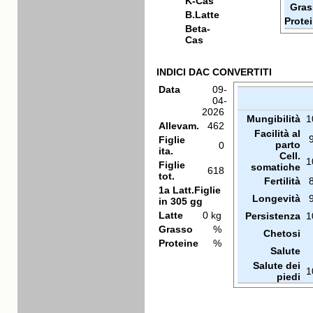
K-Cas
Gras
B.Latte
Prote
Beta-
Cas
INDICI DAC CONVERTITI
Data
09-
04-
2026
Mungibilità
1
Allevam.
462
Facilità al
Figlie
parto
0
ita.
Cell.
1
Figlie
somatiche
618
tot.
Fertilità
1a Latt.Figlie
Longevità
in 305 gg
Latte
0 kg
Persistenza
1
Grasso
%
Chetosi
Proteine
%
Salute
Salute dei
1
piedi