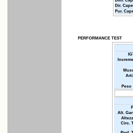
Dim. Cap
Dir. Cape
Pur. Cap
PERFORMANCE TEST
IG
Increme
Musc
Arti
Peso 
P
Alt. Ga
Altez
Circ. 
Prof. 