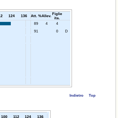
Figlie
12
124
136
Att. %
Allev.
ita.
89
4
4
91
0
D
Indietro
Top
100
112
124
136