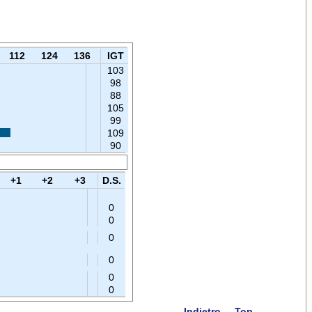
112
124
136
IGT
103
98
88
105
99
109
90
+1
+2
+3
D.S.
0
0
0
0
0
0
Indietro
Top