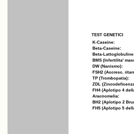
TEST GENETICI
K-Caseine:
Beta-Caseine:
Beta-Lattoglobuline
BMS (Infertilita' mas
DW (Nanismo):
FSH2 (Accresc. ritar
TP (Trombopatia):
ZDL (Zincodeficenza
FH4 (Aplotipo 4 della
Aracnomelia:
BH2 (Aplotipo 2 Bru
FH5 (Aplotipo 5 della