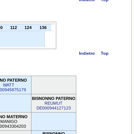
00
112
124
136
Indietro
Top
NO PATERNO
WATT
00945875179
BISNONNO PATERNO
REUMUT
DE000944127123
NO MATERNO
MANIGO
00943304203
BISNONNO