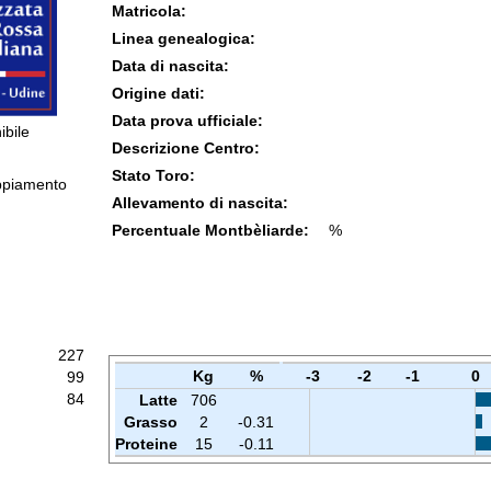
Matricola:
Linea genealogica:
Data di nascita:
Origine dati:
Data prova ufficiale:
ibile
Descrizione Centro:
Stato Toro:
ppiamento
Allevamento di nascita:
Percentuale Montbèliarde:
%
227
Kg
%
-3
-2
-1
0
99
84
Latte
706
Grasso
2
-0.31
Proteine
15
-0.11