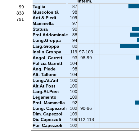
Interm.
Taglia
87
99
Muscolosità
98
838
Arti & Piedi
109
791
Mammella
97
Statura
90
Prof.Addominale
88
Lung.Groppa
94
Larg.Groppa
80
Inclin.Groppa
119
97-103
Angol. Garretti
93
98-99
Pulizia Garretti
104
Ang. Piede
98
Alt. Tallone
104
Lung.At.Ant
100
Alt.At.Post
100
Larg.At.Post
100
Legamento
109
Prof. Mammella
92
Lung. Capezzoli
102
90-96
Dim. Capezzoli
109
Dir. Capezzoli
109
112-118
Pur. Capezzoli
102